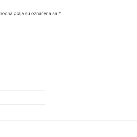
odna polja su označena sa
*