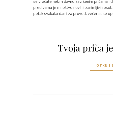
se vraćate nekim davno završenim pričama i d
pred vama je mnoštvo novih i zanimljivih osob
petak svakako dan i za provod, večeras se opus
Tvoja priča j
OTKRIJ