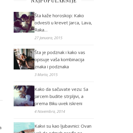
NAJPOPULARNIJE
Šta kaže horoskop: Kako
odvesti u krevet Jarca, Lava,
Raka…
27 Januara, 2015
Šta je podznak i kako vas
opisuje vaša kombinacija
znaka i podznaka
3 Marta, 2015
Kako da sačuvate vezu: Sa
Jarcem budite strpljivi, a
prema Biku uvek iskreni
4 Novembra, 2014
Kakvi su kao ljubavnici: Ovan
a