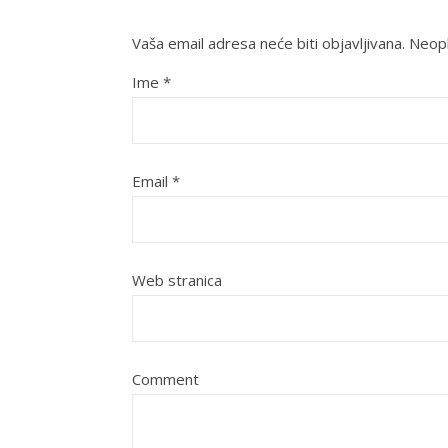
Vaša email adresa neće biti objavljivana.
Neoph
Ime
*
Email
*
Web stranica
Comment