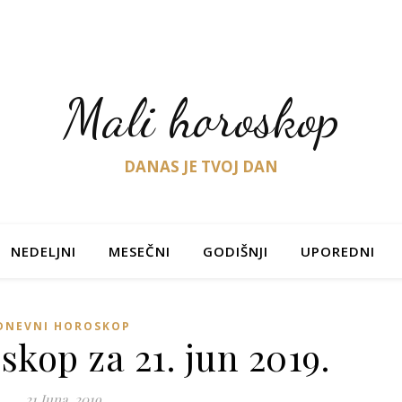
Mali horoskop
DANAS JE TVOJ DAN
NEDELJNI
MESEČNI
GODIŠNJI
UPOREDNI
DNEVNI HOROSKOP
kop za 21. jun 2019.
21 Juna, 2019