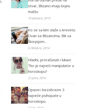
voli da odmah pređe na
e,
stvar, Blizanci imaju bujnu
maštu
19 Januara, 2015
Ko se sa kim slaže u krevetu:
Ovan sa Blizancima, Bik sa
Škorpijom…
6 Oktobra, 2014
Hladni, proračunati i lukavi:
Tko je najveći manipulator u
horoskopu?
23 Juna, 2016
Opasni i bezobrazni: 3
najveće psihopate u
horoskopu
5 Jula, 2016