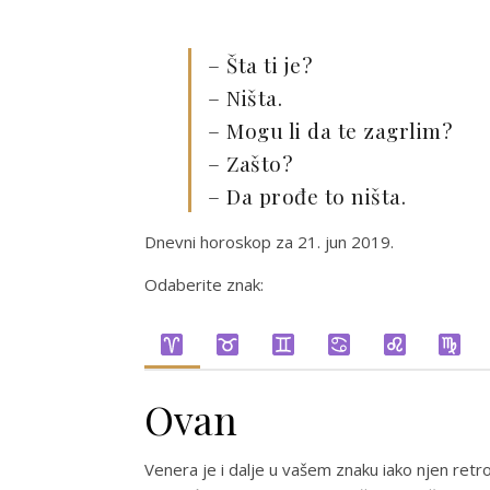
– Šta ti je?
– Ništa.
– Mogu li da te zagrlim?
– Zašto?
– Da prođe to ništa.
Dnevni horoskop za 21. jun 2019.
Odaberite znak:
Ovan
Venera je i dalje u vašem znaku iako njen retr