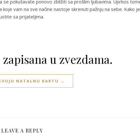
a se pokušavate ponovo zbližiti sa prošlim ljubavima. Uprkos tom
a koje vam na sve načine nastoje skrenuti pažnju na sebe. Kako je
tite sa prijateljima.
e zapisana u zvezdama.
 SVOJU NATALNU KARTU →
LEAVE A REPLY