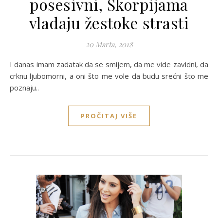
posesivni, Škorpijama
vladaju žestoke strasti
20 Marta, 2018
I danas imam zadatak da se smijem, da me vide zavidni, da
crknu ljubomorni, a oni što me vole da budu srećni što me
poznaju..
PROČITAJ VIŠE