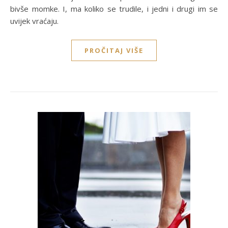
bivše momke. I, ma koliko se trudile, i jedni i drugi im se
uvijek vraćaju.
PROČITAJ VIŠE