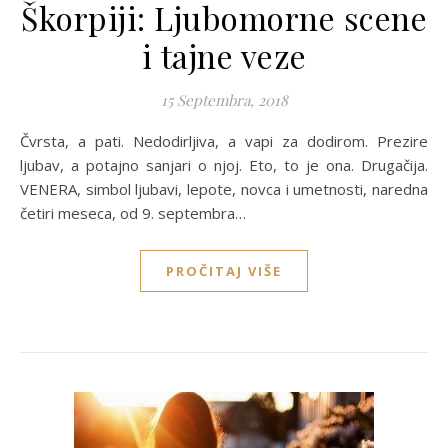
Škorpiji: Ljubomorne scene
i tajne veze
15 Septembra, 2018
Čvrsta, a pati. Nedodirljiva, a vapi za dodirom. Prezire
ljubav, a potajno sanjari o njoj. Eto, to je ona. Drugačija.
VENERA, simbol ljubavi, lepote, novca i umetnosti, naredna
četiri meseca, od 9. septembra…
PROČITAJ VIŠE