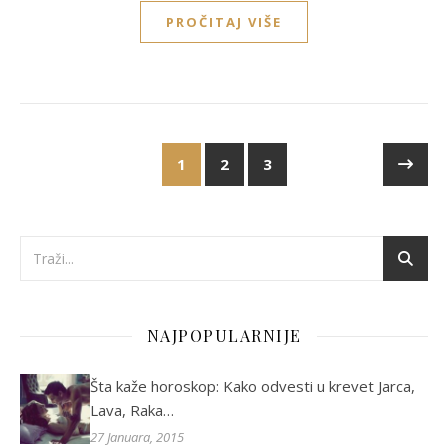
PROČITAJ VIŠE
1
2
3
NAJPOPULARNIJE
Šta kaže horoskop: Kako odvesti u krevet Jarca,
Lava, Raka…
27 Januara, 2015