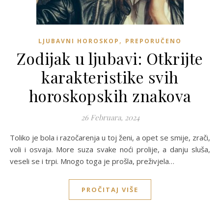
,
LJUBAVNI HOROSKOP
PREPORUČENO
Zodijak u ljubavi: Otkrijte
karakteristike svih
horoskopskih znakova
26 Februara, 2024
Toliko je bola i razočarenja u toj ženi, a opet se smije, zrači,
voli i osvaja. More suza svake noći prolije, a danju sluša,
veseli se i trpi. Mnogo toga je prošla, preživjela…
PROČITAJ VIŠE