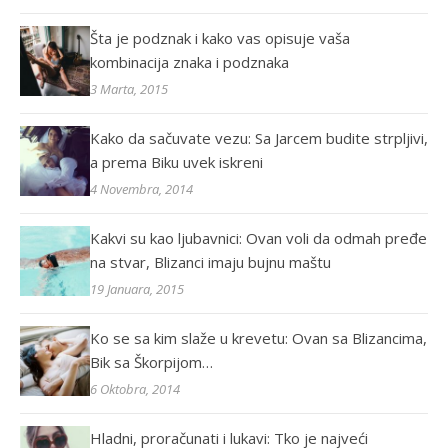
Šta je podznak i kako vas opisuje vaša
kombinacija znaka i podznaka
3 Marta, 2015
Kako da sačuvate vezu: Sa Jarcem budite strpljivi,
a prema Biku uvek iskreni
4 Novembra, 2014
Kakvi su kao ljubavnici: Ovan voli da odmah pređe
na stvar, Blizanci imaju bujnu maštu
19 Januara, 2015
Ko se sa kim slaže u krevetu: Ovan sa Blizancima,
Bik sa Škorpijom…
6 Oktobra, 2014
Hladni, proračunati i lukavi: Tko je najveći