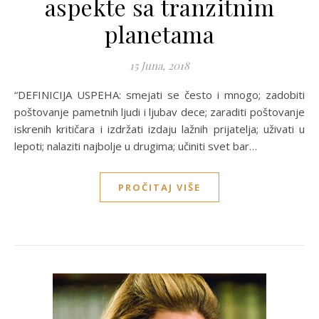
aspekte sa tranzitnim
planetama
15 Juna, 2018
“DEFINICIJA USPEHA: smejati se često i mnogo; zadobiti
poštovanje pametnih ljudi i ljubav dece; zaraditi poštovanje
iskrenih kritičara i izdržati izdaju lažnih prijatelja; uživati u
lepoti; nalaziti najbolje u drugima; učiniti svet bar…
PROČITAJ VIŠE