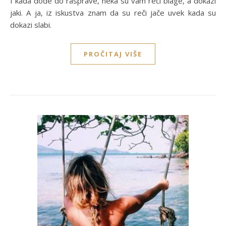
I kada dođe do rasprave, neka su vam reči blage, a dokazi
jaki. A ja, iz iskustva znam da su reči jače uvek kada su
dokazi slabi.
PROČITAJ VIŠE