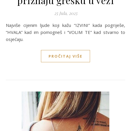
priznaju grešku u vezi
25 Jula, 2025
Najviše cijenim ljude koji kažu “IZVINI” kada pogriješe,
“HVALA” kad im pomogneš i “VOLIM TE” kad stvarno to
osjećaju.
PROČITAJ VIŠE