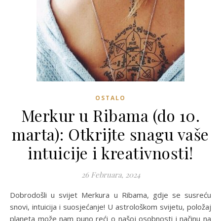
OSTALO
Merkur u Ribama (do 10.
marta): Otkrijte snagu vaše
intuicije i kreativnosti!
26 Februara, 2024
Dobrodošli u svijet Merkura u Ribama, gdje se susreću
snovi, intuicija i suosjećanje! U astrološkom svijetu, položaj
planeta može nam puno reći o našoj osobnosti i načinu na