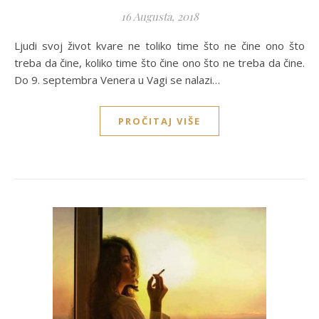
16 Augusta, 2018
Ljudi svoj život kvare ne toliko time što ne čine ono što
treba da čine, koliko time što čine ono što ne treba da čine.
Do 9. septembra Venera u Vagi se nalazi…
PROČITAJ VIŠE