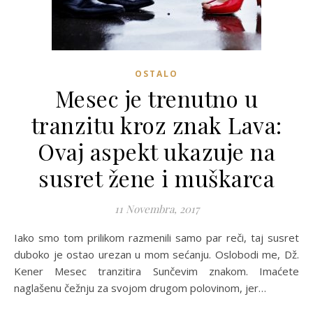
OSTALO
Mesec je trenutno u
tranzitu kroz znak Lava:
Ovaj aspekt ukazuje na
susret žene i muškarca
11 Novembra, 2017
Iako smo tom prilikom razmenili samo par reči, taj susret
duboko je ostao urezan u mom sećanju. Oslobodi me, Dž.
Kener Mesec tranzitira Sunčevim znakom. Imaćete
naglašenu čežnju za svojom drugom polovinom, jer…