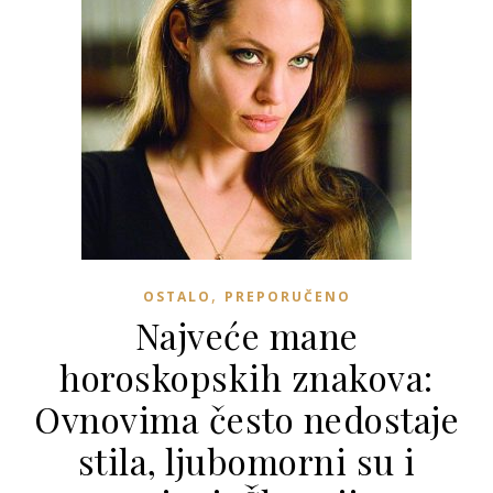
,
OSTALO
PREPORUČENO
Najveće mane
horoskopskih znakova:
Ovnovima često nedostaje
stila, ljubomorni su i