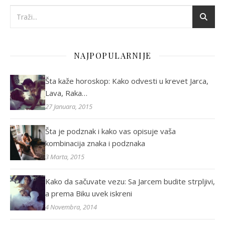
NAJPOPULARNIJE
Šta kaže horoskop: Kako odvesti u krevet Jarca,
Lava, Raka…
27 Januara, 2015
Šta je podznak i kako vas opisuje vaša
kombinacija znaka i podznaka
3 Marta, 2015
Kako da sačuvate vezu: Sa Jarcem budite strpljivi,
a prema Biku uvek iskreni
4 Novembra, 2014