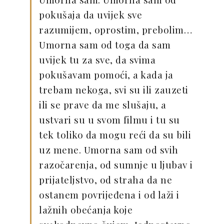
pokušaja da uvijek sve
razumijem, oprostim, prebolim…
Umorna sam od toga da sam
uvijek tu za sve, da svima
pokušavam pomoći, a kada ja
trebam nekoga, svi su ili zauzeti
ili se prave da me slušaju, a
ustvari su u svom filmu i tu su
tek toliko da mogu reći da su bili
uz mene. Umorna sam od svih
razočarenja, od sumnje u ljubav i
prijateljstvo, od straha da ne
ostanem povrijeđena i od laži i
lažnih obećanja koje