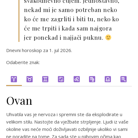
svakodnevno čujem. Jednostavno,
nekad mi je samo potreban neko
ko će me zagrliti i biti tu, neko ko
će me trpiti i kada sam najgora
jer ponekad i najjači puknu.
Dnevni horoskop za 1. jul 2026.
Odaberite znak:
Ovan
Uhvatila vas je nervoza i spremni ste da eksplodirate u
velikom stilu. Nastojte da vježbate strpljenje. Ljudi iz vaše
okoline vas neće moći doživljavati ozbiljnije ukoliko vi sami
ne poradite na tome. Za sada ste u njihovim očima kao