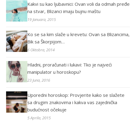
Kakvi su kao ljubavnici: Ovan voli da odmah pređe
na stvar, Blizanci imaju bujnu maštu
19 Januara, 2015
Ko se sa kim slaže u krevetu: Ovan sa Blizancima,
Bik sa Škorpijom…
6 Oktobra, 2014
Hladni, proračunati i lukavi: Tko je najveći
manipulator u horoskopu?
23 Juna, 2016
Uporedni horoskop: Provjerite kako se slažete
sa drugim znakovima i kakva vas zajednička
budućnost očekuje
5 Aprila, 2015