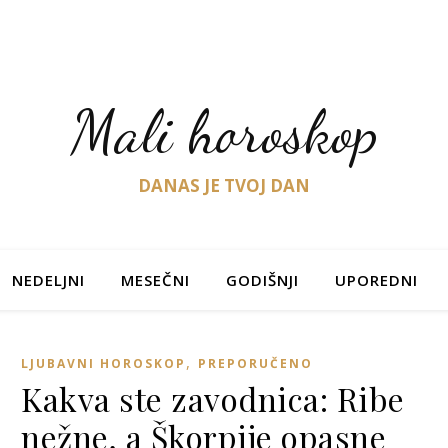
Mali horoskop
DANAS JE TVOJ DAN
NEDELJNI
MESEČNI
GODIŠNJI
UPOREDNI
,
LJUBAVNI HOROSKOP
PREPORUČENO
Kakva ste zavodnica: Ribe
nežne, a Škorpije opasne