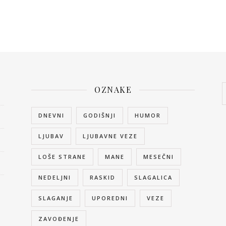
OZNAKE
DNEVNI
GODIŠNJI
HUMOR
LJUBAV
LJUBAVNE VEZE
LOŠE STRANE
MANE
MESEČNI
NEDELJNI
RASKID
SLAGALICA
SLAGANJE
UPOREDNI
VEZE
ZAVOĐENJE