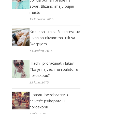
voli da odmah pređe na
stvar, Blizanci imaju bujnu
maštu
19 Januara, 2015
Ko se sa kim slaže u krevetu:
Ovan sa Blizancima, Bik sa
Škorpijom…
6 Oktobra, 2014
Hladni, proračunati i lukavi:
Tko je najveći manipulator u
horoskopu?
23 Juna, 2016
Opasni i bezobrazni: 3
najveće psihopate u
horoskopu
5 Jula, 2016