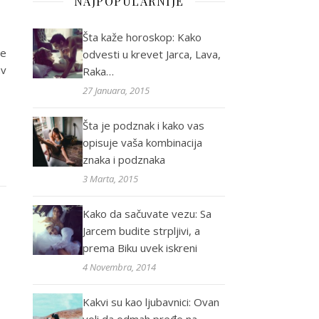
NAJPOPULARNIJE
Šta kaže horoskop: Kako
će
odvesti u krevet Jarca, Lava,
av
Raka…
27 Januara, 2015
Šta je podznak i kako vas
opisuje vaša kombinacija
znaka i podznaka
3 Marta, 2015
Kako da sačuvate vezu: Sa
Jarcem budite strpljivi, a
prema Biku uvek iskreni
4 Novembra, 2014
Kakvi su kao ljubavnici: Ovan