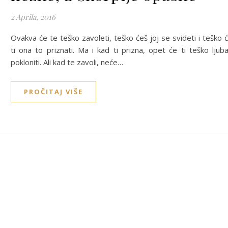
2 Aprila, 2016
Ovakva će te teško zavoleti, teško ćeš joj se svideti i teško 
ti ona to priznati. Ma i kad ti prizna, opet će ti teško ljub
pokloniti. Ali kad te zavoli, neće…
PROČITAJ VIŠE