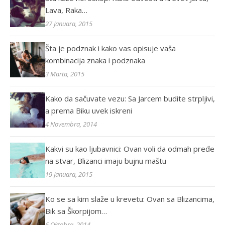
Lava, Raka…
27 Januara, 2015
Šta je podznak i kako vas opisuje vaša
kombinacija znaka i podznaka
3 Marta, 2015
Kako da sačuvate vezu: Sa Jarcem budite strpljivi,
a prema Biku uvek iskreni
4 Novembra, 2014
Kakvi su kao ljubavnici: Ovan voli da odmah pređe
na stvar, Blizanci imaju bujnu maštu
19 Januara, 2015
Ko se sa kim slaže u krevetu: Ovan sa Blizancima,
Bik sa Škorpijom…
6 Oktobra, 2014