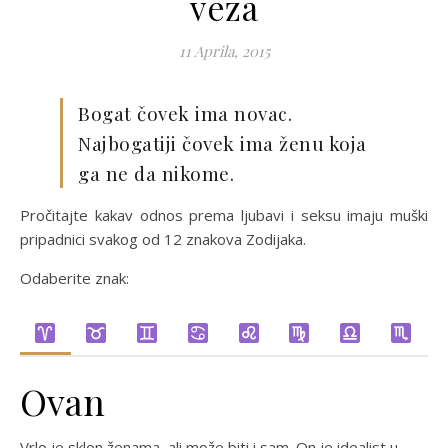
veza
11 Aprila, 2015
Bogat čovek ima novac.
Najbogatiji čovek ima ženu koja
ga ne da nikome.
Pročitajte kakav odnos prema ljubavi i seksu imaju muški
pripadnici svakog od 12 znakova Zodijaka.
Odaberite znak:
Ovan
Vrlo je sklon ženama, ali može biti i sam. On je idealist u