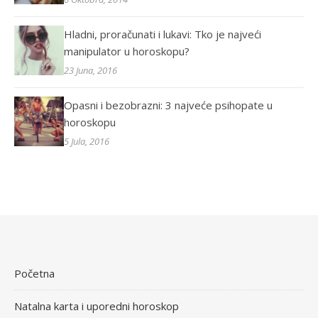
Hladni, proračunati i lukavi: Tko je najveći
manipulator u horoskopu?
23 Juna, 2016
Opasni i bezobrazni: 3 najveće psihopate u
horoskopu
5 Jula, 2016
Početna
Natalna karta i uporedni horoskop