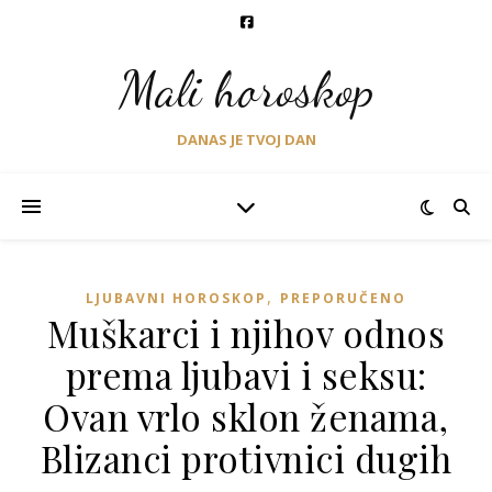
Mali horoskop
DANAS JE TVOJ DAN
,
LJUBAVNI HOROSKOP
PREPORUČENO
Muškarci i njihov odnos
prema ljubavi i seksu:
Ovan vrlo sklon ženama,
Blizanci protivnici dugih