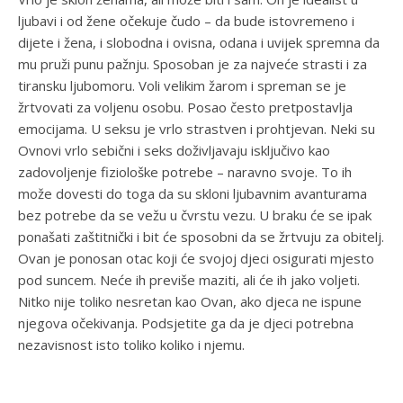
ljubavi i od žene očekuje čudo – da bude istovremeno i
dijete i žena, i slobodna i ovisna, odana i uvijek spremna da
mu pruži punu pažnju. Sposoban je za najveće strasti i za
tiransku ljubomoru. Voli velikim žarom i spreman se je
žrtvovati za voljenu osobu. Posao često pretpostavlja
emocijama. U seksu je vrlo strastven i prohtjevan. Neki su
Ovnovi vrlo sebični i seks doživljavaju isključivo kao
zadovoljenje fiziološke potrebe – naravno svoje. To ih
može dovesti do toga da su skloni ljubavnim avanturama
bez potrebe da se vežu u čvrstu vezu. U braku će se ipak
ponašati zaštitnički i bit će sposobni da se žrtvuju za obitelj.
Ovan je ponosan otac koji će svojoj djeci osigurati mjesto
pod suncem. Neće ih previše maziti, ali će ih jako voljeti.
Nitko nije toliko nesretan kao Ovan, ako djeca ne ispune
njegova očekivanja. Podsjetite ga da je djeci potrebna
nezavisnost isto toliko koliko i njemu.