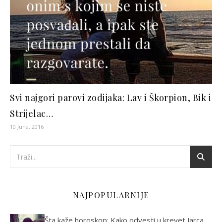
Svi najgori parovi zodijaka: Lav i Škorpion, Bik i
Strijelac…
10 Juna, 2016
NAJPOPULARNIJE
Šta kaže horoskop: Kako odvesti u krevet Jarca,