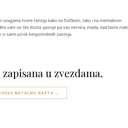
m snagama tvore tenziju kako na fizičkom, tako i na mentalnom
ite vam se čini dosta sporije pa vas nervira, mada, kad biste mal
ste vi sami uzrok bespotrebnih zastoja.
e zapisana u zvezdama.
 SVOJU NATALNU KARTU →