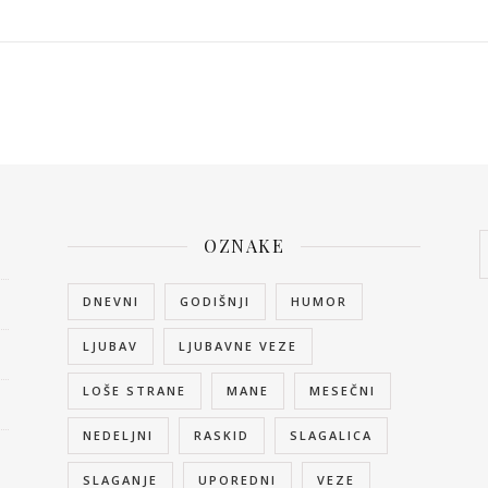
OZNAKE
DNEVNI
GODIŠNJI
HUMOR
LJUBAV
LJUBAVNE VEZE
LOŠE STRANE
MANE
MESEČNI
NEDELJNI
RASKID
SLAGALICA
SLAGANJE
UPOREDNI
VEZE