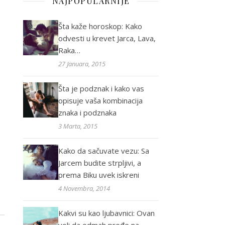
NAJPOPULARNIJE
Šta kaže horoskop: Kako
odvesti u krevet Jarca, Lava,
Raka…
27 Januara, 2015
Šta je podznak i kako vas
opisuje vaša kombinacija
znaka i podznaka
3 Marta, 2015
Kako da sačuvate vezu: Sa
Jarcem budite strpljivi, a
prema Biku uvek iskreni
4 Novembra, 2014
Kakvi su kao ljubavnici: Ovan