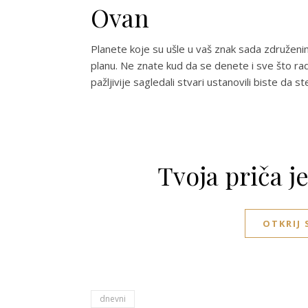
Ovan
Planete koje su ušle u vaš znak sada združeni
planu. Ne znate kud da se denete i sve što rad
pažljivije sagledali stvari ustanovili biste da 
Tvoja priča j
OTKRIJ
dnevni