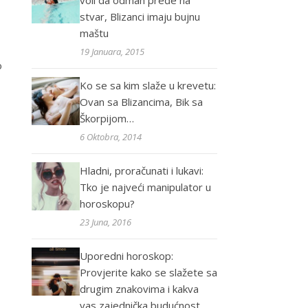
voli da odmah pređe na
stvar, Blizanci imaju bujnu
maštu
19 Januara, 2015
o
Ko se sa kim slaže u krevetu:
Ovan sa Blizancima, Bik sa
Škorpijom…
6 Oktobra, 2014
Hladni, proračunati i lukavi:
Tko je najveći manipulator u
horoskopu?
23 Juna, 2016
Uporedni horoskop:
Provjerite kako se slažete sa
drugim znakovima i kakva
vas zajednička budućnost