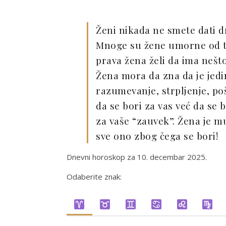
Ženi nikada ne smete dati d
Mnoge su žene umorne od to
prava žena želi da ima nešto 
Žena mora da zna da je jedin
razumevanje, strpljenje, poš
da se bori za vas već da se 
za vaše “zauvek”. Žena je mu
sve ono zbog čega se bori!
Dnevni horoskop za 10. decembar 2025.
Odaberite znak: