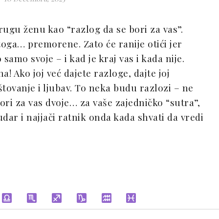
rugu ženu kao “razlog da se bori za vas”.
ga… premorene. Zato će ranije otići jer
samo svoje – i kad je kraj vas i kada nije.
a! Ako joj već dajete razloge, dajte joj
tovanje i ljubav. To neka budu razlozi – ne
bori za vas dvoje… za vaše zajedničko “sutra”,
dar i najjači ratnik onda kada shvati da vredi