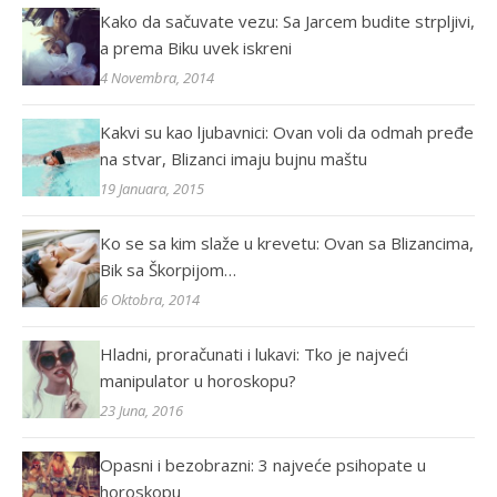
Kako da sačuvate vezu: Sa Jarcem budite strpljivi,
a prema Biku uvek iskreni
4 Novembra, 2014
Kakvi su kao ljubavnici: Ovan voli da odmah pređe
na stvar, Blizanci imaju bujnu maštu
19 Januara, 2015
Ko se sa kim slaže u krevetu: Ovan sa Blizancima,
Bik sa Škorpijom…
6 Oktobra, 2014
Hladni, proračunati i lukavi: Tko je najveći
manipulator u horoskopu?
23 Juna, 2016
Opasni i bezobrazni: 3 najveće psihopate u
horoskopu