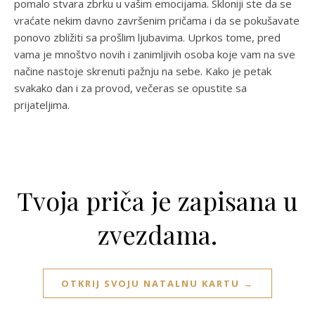
pomalo stvara zbrku u vašim emocijama. Skloniji ste da se
vraćate nekim davno završenim pričama i da se pokušavate
ponovo zbližiti sa prošlim ljubavima. Uprkos tome, pred
vama je mnoštvo novih i zanimljivih osoba koje vam na sve
načine nastoje skrenuti pažnju na sebe. Kako je petak
svakako dan i za provod, večeras se opustite sa
prijateljima.
Tvoja priča je zapisana u
zvezdama.
OTKRIJ SVOJU NATALNU KARTU →