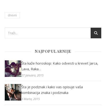
dnevni
NAJPOPULARNIJE
Šta kaže horoskop: Kako odvesti u krevet Jarca,
Lava, Raka…
27 Januara, 2015
Šta je podznak i kako vas opisuje vaša
kombinacija znaka i podznaka
3 Marta, 2015