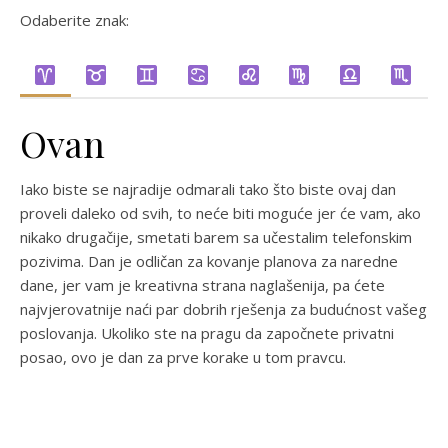
Odaberite znak:
Ovan
Iako biste se najradije odmarali tako što biste ovaj dan
proveli daleko od svih, to neće biti moguće jer će vam, ako
nikako drugačije, smetati barem sa učestalim telefonskim
pozivima. Dan je odličan za kovanje planova za naredne
dane, jer vam je kreativna strana naglašenija, pa ćete
najvjerovatnije naći par dobrih rješenja za budućnost vašeg
poslovanja. Ukoliko ste na pragu da započnete privatni
posao, ovo je dan za prve korake u tom pravcu.