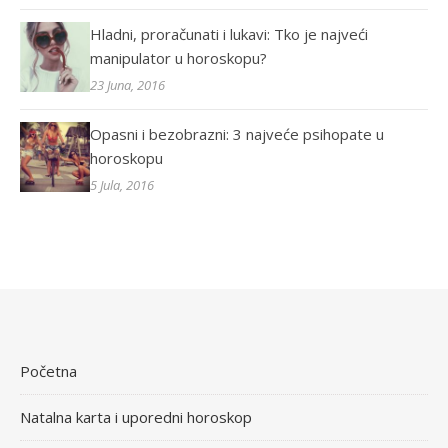
Hladni, proračunati i lukavi: Tko je najveći
manipulator u horoskopu?
23 Juna, 2016
Opasni i bezobrazni: 3 najveće psihopate u
horoskopu
5 Jula, 2016
Početna
Natalna karta i uporedni horoskop