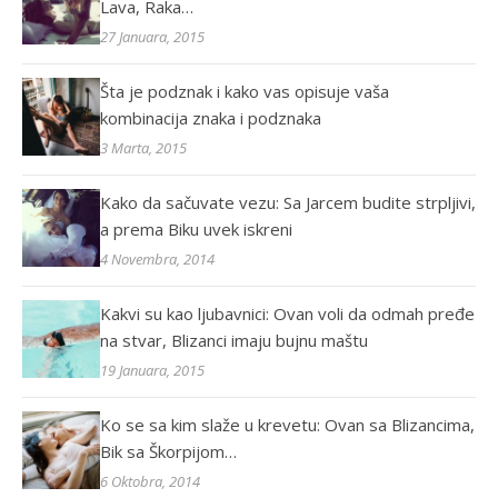
Lava, Raka…
27 Januara, 2015
Šta je podznak i kako vas opisuje vaša
kombinacija znaka i podznaka
3 Marta, 2015
Kako da sačuvate vezu: Sa Jarcem budite strpljivi,
a prema Biku uvek iskreni
4 Novembra, 2014
Kakvi su kao ljubavnici: Ovan voli da odmah pređe
na stvar, Blizanci imaju bujnu maštu
19 Januara, 2015
Ko se sa kim slaže u krevetu: Ovan sa Blizancima,
Bik sa Škorpijom…
6 Oktobra, 2014