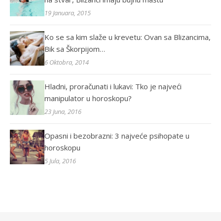
19 Januara, 2015
Ko se sa kim slaže u krevetu: Ovan sa Blizancima,
Bik sa Škorpijom…
6 Oktobra, 2014
Hladni, proračunati i lukavi: Tko je najveći
manipulator u horoskopu?
23 Juna, 2016
Opasni i bezobrazni: 3 najveće psihopate u
horoskopu
5 Jula, 2016