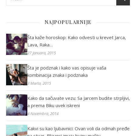
NAJPOPULARNIJE
Šta kaže horoskop: Kako odvesti u krevet Jarca,
Lava, Raka…
27 Januara, 2015
Šta je podznak i kako vas opisuje vaša
kombinacija znaka i podznaka
3 Marta, 2015
Kako da sačuvate vezu: Sa Jarcem budite strpljivi,
a prema Biku uvek iskreni
4 Novembra, 2014
Kakvi su kao ljubavnici: Ovan voli da odmah pređe
na stvar, Blizanci imaju bujnu maštu