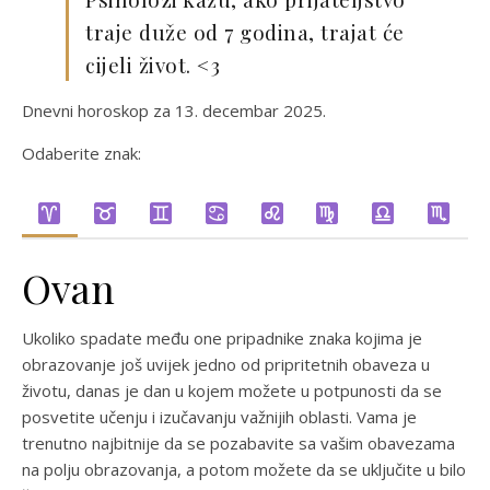
traje duže od 7 godina, trajat će
cijeli život. <3
Dnevni horoskop za 13. decembar 2025.
Odaberite znak:
Ovan
Ukoliko spadate među one pripadnike znaka kojima je
obrazovanje još uvijek jedno od pripritetnih obaveza u
životu, danas je dan u kojem možete u potpunosti da se
posvetite učenju i izučavanju važnijih oblasti. Vama je
trenutno najbitnije da se pozabavite sa vašim obavezama
na polju obrazovanja, a potom možete da se uključite u bilo