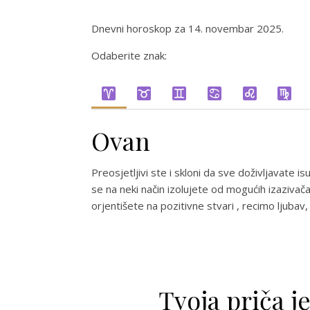
Dnevni horoskop za 14. novembar 2025.
Odaberite znak:
Ovan
Preosjetljivi ste i skloni da sve doživljavate is
se na neki način izolujete od mogućih izazivača i
orjentišete na pozitivne stvari , recimo ljubav,
Tvoja priča j