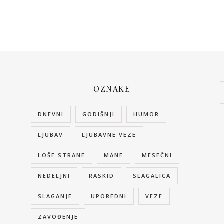
OZNAKE
DNEVNI
GODIŠNJI
HUMOR
LJUBAV
LJUBAVNE VEZE
LOŠE STRANE
MANE
MESEČNI
NEDELJNI
RASKID
SLAGALICA
SLAGANJE
UPOREDNI
VEZE
ZAVOĐENJE