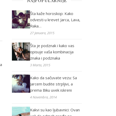
NAJPOPULARNIJE
Šta kaže horoskop: Kako
odvesti u krevet Jarca, Lava,
Raka…
27 Januara, 2015
Šta je podznak i kako vas
opisuje vaša kombinacija
znaka i podznaka
da
3 Marta, 2015
Kako da sačuvate vezu: Sa
Jarcem budite strpljivi, a
prema Biku uvek iskreni
4 Novembra, 2014
Kakvi su kao ljubavnici: Ovan