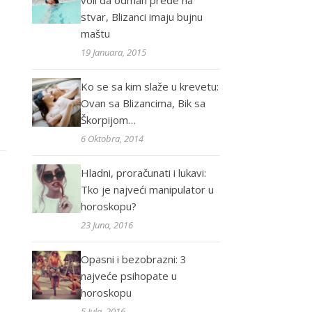
voli da odmah pređe na
stvar, Blizanci imaju bujnu
maštu
19 Januara, 2015
Ko se sa kim slaže u krevetu:
Ovan sa Blizancima, Bik sa
Škorpijom…
6 Oktobra, 2014
Hladni, proračunati i lukavi:
Tko je najveći manipulator u
horoskopu?
23 Juna, 2016
Opasni i bezobrazni: 3
najveće psihopate u
horoskopu
5 Jula, 2016