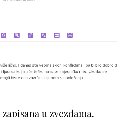
uviše lično. I danas ste veoma skloni konfliktima , pa bi bilo dobro 
 ljudi sa koji inače teško nalazite zajedničku riječ. Ukoliko se
 mogli biste dan završiti u lijepom raspoloženju.
e zapisana u zvezdama.