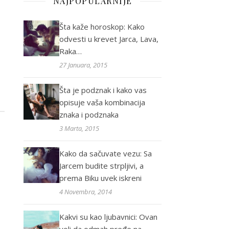
NAJPOPULARNIJE
Šta kaže horoskop: Kako
odvesti u krevet Jarca, Lava,
Raka…
27 Januara, 2015
Šta je podznak i kako vas
opisuje vaša kombinacija
znaka i podznaka
3 Marta, 2015
Kako da sačuvate vezu: Sa
Jarcem budite strpljivi, a
prema Biku uvek iskreni
4 Novembra, 2014
Kakvi su kao ljubavnici: Ovan