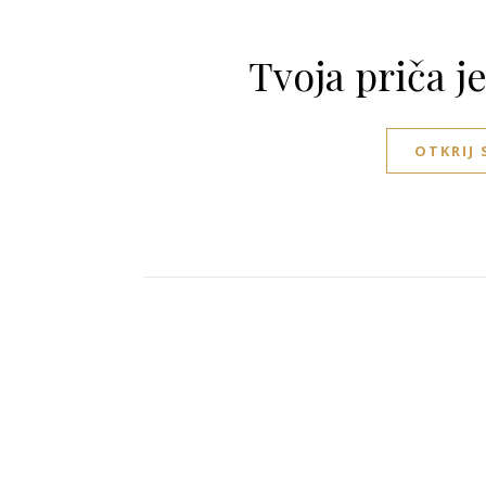
Tvoja priča j
OTKRIJ