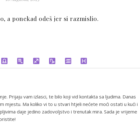
o, a ponekad odeš jer si razmislio.
. Prijaju vam izlasci, te bilo koji vid kontakta sa ljudima. Danas
jestu. Ma koliko vi to u stvari htjeli nećete moći ostati u kući i
ljivima daje jedino zadovoljstvo i trenutak mira. Sada je vrijeme
ristite!