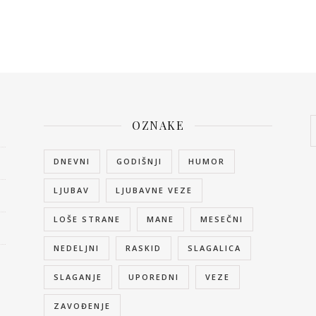
OZNAKE
DNEVNI
GODIŠNJI
HUMOR
LJUBAV
LJUBAVNE VEZE
LOŠE STRANE
MANE
MESEČNI
NEDELJNI
RASKID
SLAGALICA
SLAGANJE
UPOREDNI
VEZE
ZAVOĐENJE