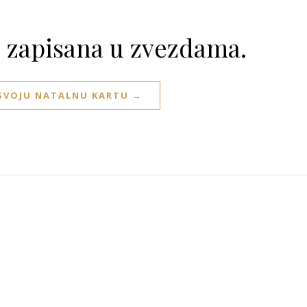
e zapisana u zvezdama.
 SVOJU NATALNU KARTU →