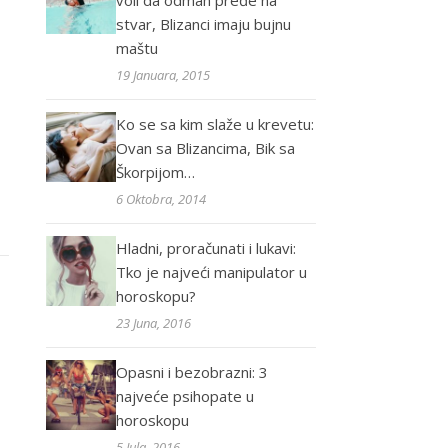
voli da odmah pređe na
stvar, Blizanci imaju bujnu
maštu
19 Januara, 2015
Ko se sa kim slaže u krevetu:
Ovan sa Blizancima, Bik sa
Škorpijom…
6 Oktobra, 2014
Hladni, proračunati i lukavi:
Tko je najveći manipulator u
horoskopu?
23 Juna, 2016
Opasni i bezobrazni: 3
najveće psihopate u
horoskopu
5 Jula, 2016