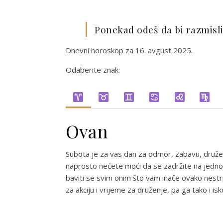
Ponekad odeš da bi razmisli
Dnevni horoskop za 16. avgust 2025.
Odaberite znak:
Ovan
Subota je za vas dan za odmor, zabavu, druženje
naprosto nećete moći da se zadržite na jednom m
baviti se svim onim što vam inače ovako nestrp
za akciju i vrijeme za druženje, pa ga tako i isko