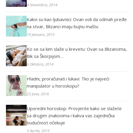
4 Novembra, 2014
Kakvi su kao ljubavnici: Ovan voli da odmah pređe
na stvar, Blizanci imaju bujnu maštu
19 Januara, 2015
Ko se sa kim slaže u krevetu: Ovan sa Blizancima,
Bik sa Škorpijom…
6 Oktobra, 2014
Hladni, proračunati i lukavi: Tko je najveći
manipulator u horoskopu?
23 Juna, 2016
Uporedni horoskop: Provjerite kako se slažete
sa drugim znakovima i kakva vas zajednička
budućnost očekuje
5 Aprila, 2015