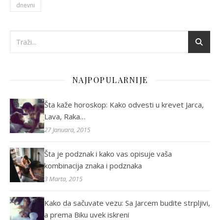
dnevni
NAJPOPULARNIJE
Šta kaže horoskop: Kako odvesti u krevet Jarca,
Lava, Raka…
27 Januara, 2015
Šta je podznak i kako vas opisuje vaša
kombinacija znaka i podznaka
3 Marta, 2015
Kako da sačuvate vezu: Sa Jarcem budite strpljivi,
a prema Biku uvek iskreni