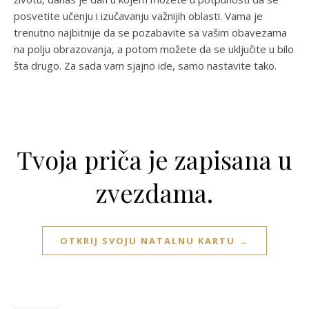
posvetite učenju i izučavanju važnijih oblasti. Vama je
trenutno najbitnije da se pozabavite sa vašim obavezama
na polju obrazovanja, a potom možete da se uključite u bilo
šta drugo. Za sada vam sjajno ide, samo nastavite tako.
Tvoja priča je zapisana u
zvezdama.
OTKRIJ SVOJU NATALNU KARTU →