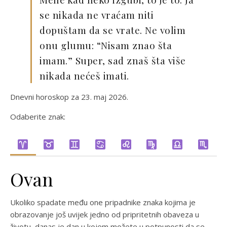
se nikada ne vraćam niti
dopuštam da se vrate. Ne volim
onu glumu: “Nisam znao šta
imam.” Super, sad znaš šta više
nikada nećeš imati.
Dnevni horoskop za 23. maj 2026.
Odaberite znak:
Ovan
Ukoliko spadate među one pripadnike znaka kojima je
obrazovanje još uvijek jedno od pripritetnih obaveza u
životu, danas je dan u kojem možete u potpunosti da se