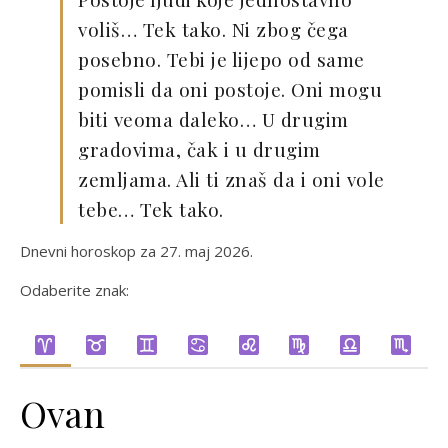
voliš… Tek tako. Ni zbog čega
posebno. Tebi je lijepo od same
pomisli da oni postoje. Oni mogu
biti veoma daleko… U drugim
gradovima, čak i u drugim
zemljama. Ali ti znaš da i oni vole
tebe… Tek tako.
Dnevni horoskop za 27. maj 2026.
Odaberite znak:
Ovan