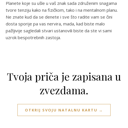
Planete koje su ušle u vaš znak sada združenim snagama
tvore tenziju kako na fizičkom, tako i na mentalnom planu.
Ne znate kud da se denete i sve što radite vam se čini
dosta sporije pa vas nervira, mada, kad biste malo
pažljivije sagledali stvari ustanovili biste da ste vi sami
uzrok bespotrebnih zastoja.
Tvoja priča je zapisana u
zvezdama.
OTKRIJ SVOJU NATALNU KARTU →