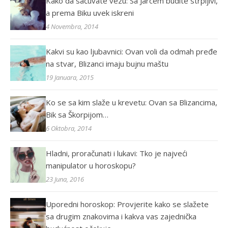
Kako da sačuvate vezu: Sa Jarcem budite strpljivi,
a prema Biku uvek iskreni
4 Novembra, 2014
Kakvi su kao ljubavnici: Ovan voli da odmah pređe
na stvar, Blizanci imaju bujnu maštu
19 Januara, 2015
Ko se sa kim slaže u krevetu: Ovan sa Blizancima,
Bik sa Škorpijom…
6 Oktobra, 2014
Hladni, proračunati i lukavi: Tko je najveći
manipulator u horoskopu?
23 Juna, 2016
Uporedni horoskop: Provjerite kako se slažete
sa drugim znakovima i kakva vas zajednička