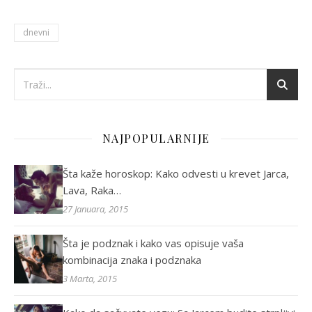
dnevni
NAJPOPULARNIJE
Šta kaže horoskop: Kako odvesti u krevet Jarca,
Lava, Raka…
27 Januara, 2015
Šta je podznak i kako vas opisuje vaša
kombinacija znaka i podznaka
3 Marta, 2015