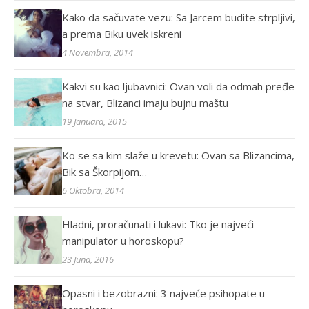
Kako da sačuvate vezu: Sa Jarcem budite strpljivi,
a prema Biku uvek iskreni
4 Novembra, 2014
Kakvi su kao ljubavnici: Ovan voli da odmah pređe
na stvar, Blizanci imaju bujnu maštu
19 Januara, 2015
Ko se sa kim slaže u krevetu: Ovan sa Blizancima,
Bik sa Škorpijom…
6 Oktobra, 2014
Hladni, proračunati i lukavi: Tko je najveći
manipulator u horoskopu?
23 Juna, 2016
Opasni i bezobrazni: 3 najveće psihopate u