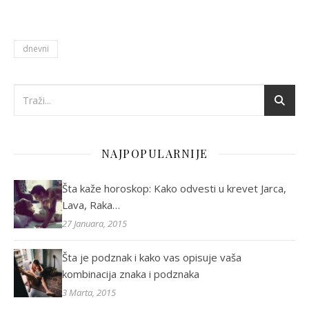
dnevni
NAJPOPULARNIJE
Šta kaže horoskop: Kako odvesti u krevet Jarca,
Lava, Raka…
27 Januara, 2015
Šta je podznak i kako vas opisuje vaša
kombinacija znaka i podznaka
3 Marta, 2015