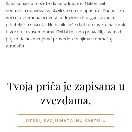
Sada konačno možete da se odmorite. Nakon svih
sedmičnih obaveza, zaslužili ste da se opustite. Danas ćete
veći dio vremena provesti u druženju ili organizovanju
prijateljskih susreta. Ne bi bilo loše da ih pozovete na ručak
ili večeru u vašem domu. Oni bi to rado prihvatili, a vama bi
prijalo da neko vrijeme provedete s njima u domaćoj
atmosferi.
Tvoja priča je zapisana u
zvezdama.
OTKRIJ SVOJU NATALNU KARTU →