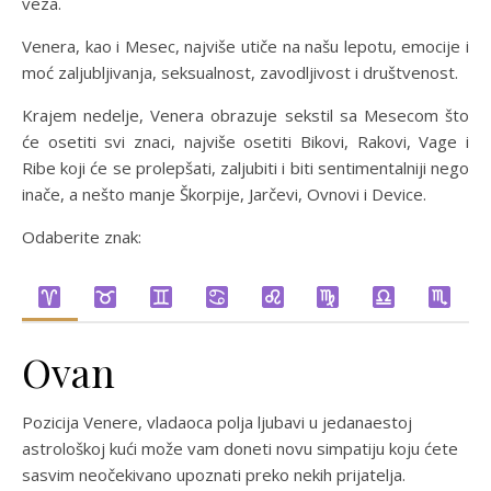
veza.
Venera, kao i Mesec, najviše utiče na našu lepotu, emocije i
moć zaljubljivanja, seksualnost, zavodljivost i društvenost.
Krajem nedelje, Venera obrazuje sekstil sa Mesecom što
će osetiti svi znaci, najviše osetiti Bikovi, Rakovi, Vage i
Ribe koji će se prolepšati, zaljubiti i biti sentimentalniji nego
inače, a nešto manje Škorpije, Jarčevi, Ovnovi i Device.
Odaberite znak:
Ovan
Pozicija Venere, vladaoca polja ljubavi u jedanaestoj
astrološkoj kući može vam doneti novu simpatiju koju ćete
sasvim neočekivano upoznati preko nekih prijatelja.