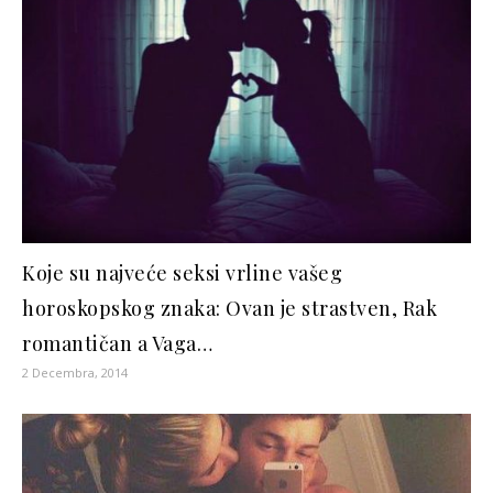
Koje su najveće seksi vrline vašeg
horoskopskog znaka: Ovan je strastven, Rak
romantičan a Vaga…
2 Decembra, 2014