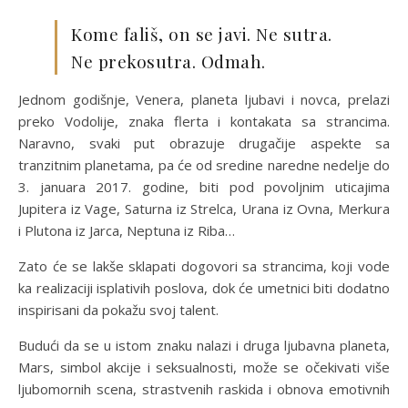
Kome fališ, on se javi. Ne sutra.
Ne prekosutra. Odmah.
Jednom godišnje, Venera, planeta ljubavi i novca, prelazi
preko Vodolije, znaka flerta i kontakata sa strancima.
Naravno, svaki put obrazuje drugačije aspekte sa
tranzitnim planetama, pa će od sredine naredne nedelje do
3. januara 2017. godine, biti pod povoljnim uticajima
Jupitera iz Vage, Saturna iz Strelca, Urana iz Ovna, Merkura
i Plutona iz Jarca, Neptuna iz Riba…
Zato će se lakše sklapati dogovori sa strancima, koji vode
ka realizaciji isplativih poslova, dok će umetnici biti dodatno
inspirisani da pokažu svoj talent.
Budući da se u istom znaku nalazi i druga ljubavna planeta,
Mars, simbol akcije i seksualnosti, može se očekivati više
ljubomornih scena, strastvenih raskida i obnova emotivnih