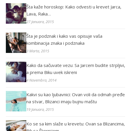
Šta kaže horoskop: Kako odvesti u krevet Jarca,
Lava, Raka…
27 Januara, 2015
Šta je podznak i kako vas opisuje vaša
kombinacija znaka i podznaka
3 Marta, 2015
Kako da sačuvate vezu: Sa Jarcem budite strpljivi,
a prema Biku uvek iskreni
4 Novembra, 2014
Kakvi su kao ljubavnici: Ovan voli da odmah pređe
na stvar, Blizanci imaju bujnu maštu
19 Januara, 2015
Ko se sa kim slaže u krevetu: Ovan sa Blizancima,
Bik sa Škorpijom…