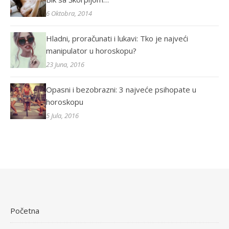
6 Oktobra, 2014
Hladni, proračunati i lukavi: Tko je najveći
manipulator u horoskopu?
23 Juna, 2016
Opasni i bezobrazni: 3 najveće psihopate u
horoskopu
5 Jula, 2016
Početna