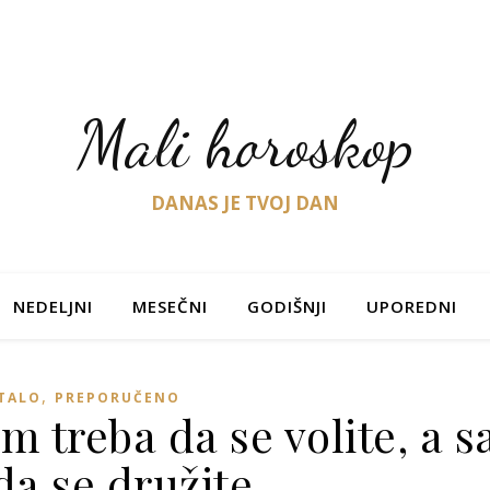
Mali horoskop
DANAS JE TVOJ DAN
NEDELJNI
MESEČNI
GODIŠNJI
UPOREDNI
,
TALO
PREPORUČENO
im treba da se volite, a s
da se družite