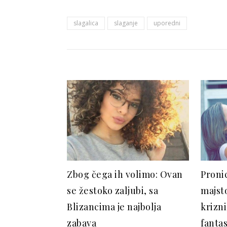
slagalica
slaganje
uporedni
Zbog čega ih volimo: Ovan
Pronic
se žestoko zaljubi, sa
majst
Blizancima je najbolja
krizni
zabava
fanta