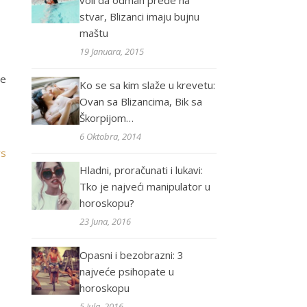
voli da odmah pređe na
stvar, Blizanci imaju bujnu
maštu
19 Januara, 2015
će
Ko se sa kim slaže u krevetu:
Ovan sa Blizancima, Bik sa
Škorpijom…
6 Oktobra, 2014
rs
Hladni, proračunati i lukavi:
Tko je najveći manipulator u
horoskopu?
23 Juna, 2016
Opasni i bezobrazni: 3
najveće psihopate u
horoskopu
5 Jula, 2016