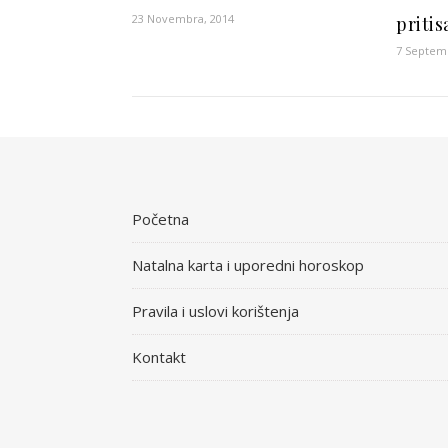
23 Novembra, 2014
pritis
7 Septem
Početna
Natalna karta i uporedni horoskop
Pravila i uslovi korištenja
Kontakt