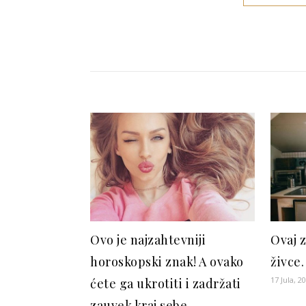
Ovo je najzahtevniji
Ovaj 
horoskopski znak! A ovako
živce.
17 Jula, 2
ćete ga ukrotiti i zadržati
zauvek kraj sebe