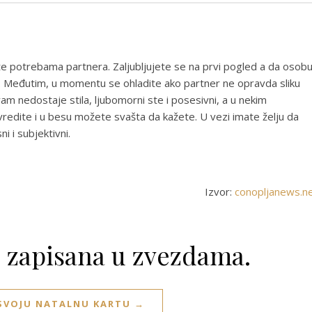
te potrebama partnera. Zaljubljujete se na prvi pogled a da osob
li. Međutim, u momentu se ohladite ako partner ne opravda sliku
 vam nedostaje stila, ljubomorni ste i posesivni, a u nekim
vredite i u besu možete svašta da kažete. U vezi imate želju da
i i subjektivni.
Izvor:
conopljanews.n
e zapisana u zvezdama.
 SVOJU NATALNU KARTU →