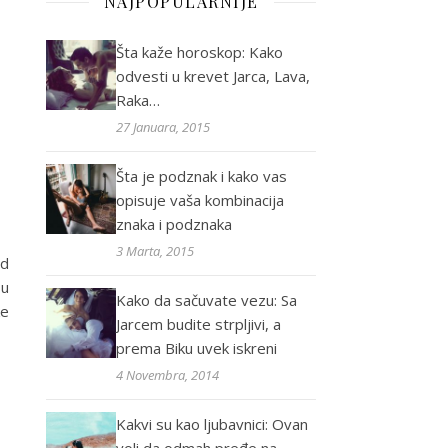
NAJPOPULARNIJE
Šta kaže horoskop: Kako
odvesti u krevet Jarca, Lava,
Raka…
27 Januara, 2015
Šta je podznak i kako vas
opisuje vaša kombinacija
znaka i podznaka
3 Marta, 2015
Od
su
Kako da sačuvate vezu: Sa
ke
Jarcem budite strpljivi, a
prema Biku uvek iskreni
4 Novembra, 2014
Kakvi su kao ljubavnici: Ovan