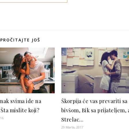
PROČITAJTE JOŠ
znak svima ide na
Škorpija će vas prevariti sa
 Šta mislite koji?
bivšom, Bik sa prijateljem, 
016
Strelac…
29 Marta, 2017