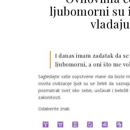
ljubomorni su 
vladaju
I danas imam zadatak da se 
ljubomorni, a oni što me vo
Sagledajte vaše sopstvene mane da biste mo
osvita civilizacije ljudi su se želeli da sazn
posmatrali svet oko sebe, uočavali i beležil
zakonitosti.
Odaberite znak: