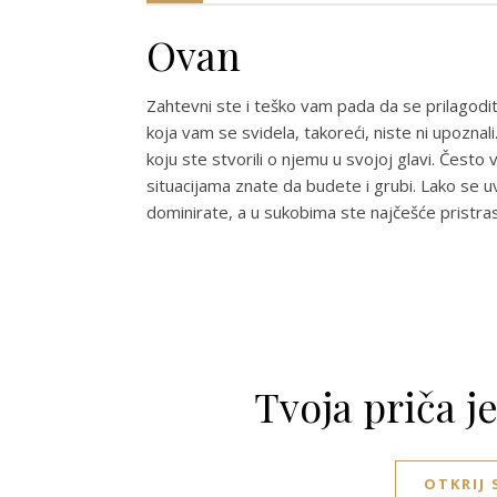
Ovan
Zahtevni ste i teško vam pada da se prilagodi
koja vam se svidela, takoreći, niste ni upozna
koju ste stvorili o njemu u svojoj glavi. Često
situacijama znate da budete i grubi. Lako se u
dominirate, a u sukobima ste najčešće pristrasn
Tvoja priča j
OTKRIJ