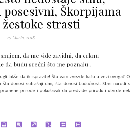
i posesivni, Škorpijama
 žestoke strasti
20 Marta, 2018
smijem, da me vide zavidni, da crknu
le da budu srećni što me poznaju..
gli lakše da ih ispravite! Šta vam zvezde kažu u vezi ovoga? 
aju šta donosi sutrašnji dan, šta donosi budućnost. Stari narodi 
i promene prirode i pokušavali da predvide prirodu i utvrde ne