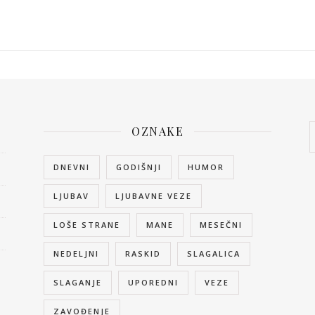
OZNAKE
DNEVNI
GODIŠNJI
HUMOR
LJUBAV
LJUBAVNE VEZE
LOŠE STRANE
MANE
MESEČNI
NEDELJNI
RASKID
SLAGALICA
SLAGANJE
UPOREDNI
VEZE
ZAVOĐENJE