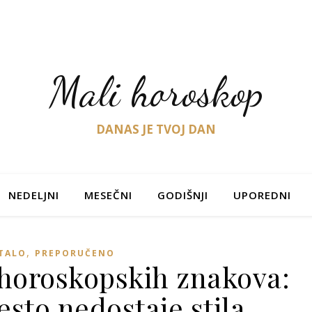
Mali horoskop
DANAS JE TVOJ DAN
NEDELJNI
MESEČNI
GODIŠNJI
UPOREDNI
,
TALO
PREPORUČENO
horoskopskih znakova:
sto nedostaje stila,