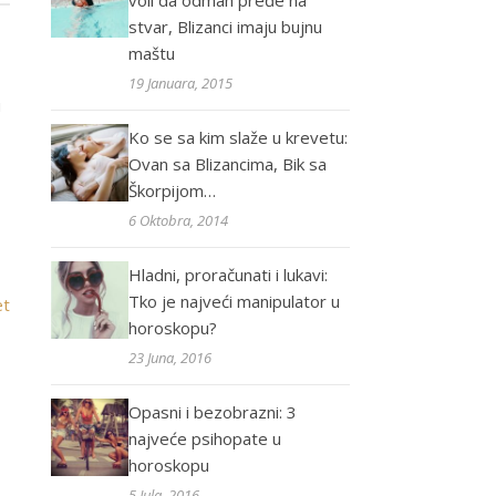
voli da odmah pređe na
stvar, Blizanci imaju bujnu
maštu
19 Januara, 2015
u
Ko se sa kim slaže u krevetu:
Ovan sa Blizancima, Bik sa
Škorpijom…
6 Oktobra, 2014
Hladni, proračunati i lukavi:
Tko je najveći manipulator u
et
horoskopu?
23 Juna, 2016
Opasni i bezobrazni: 3
najveće psihopate u
horoskopu
5 Jula, 2016