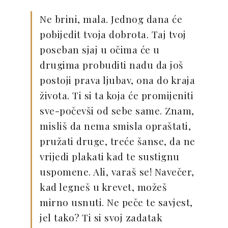
Ne brini, mala. Jednog dana će
pobijedit tvoja dobrota. Taj tvoj
poseban sjaj u očima će u
drugima probuditi nadu da još
postoji prava ljubav, ona do kraja
života. Ti si ta koja će promijeniti
sve-počevši od sebe same. Znam,
misliš da nema smisla opraštati,
pružati druge, treće šanse, da ne
vrijedi plakati kad te sustignu
uspomene. Ali, varaš se! Navečer,
kad legneš u krevet, možeš
mirno usnuti. Ne peče te savjest,
jel tako? Ti si svoj zadatak