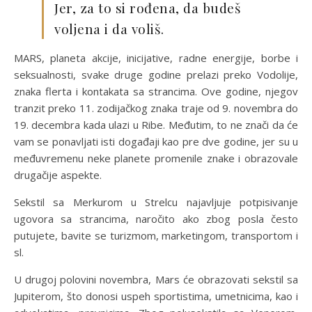
Jer, za to si rođena, da budeš
voljena i da voliš.
MARS, planeta akcije, inicijative, radne energije, borbe i
seksualnosti, svake druge godine prelazi preko Vodolije,
znaka flerta i kontakata sa strancima. Ove godine, njegov
tranzit preko 11. zodijačkog znaka traje od 9. novembra do
19. decembra kada ulazi u Ribe. Međutim, to ne znači da će
vam se ponavljati isti događaji kao pre dve godine, jer su u
međuvremenu neke planete promenile znake i obrazovale
drugačije aspekte.
Sekstil sa Merkurom u Strelcu najavljuje potpisivanje
ugovora sa strancima, naročito ako zbog posla često
putujete, bavite se turizmom, marketingom, transportom i
sl.
U drugoj polovini novembra, Mars će obrazovati sekstil sa
Jupiterom, što donosi uspeh sportistima, umetnicima, kao i