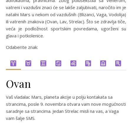
advokatima, pravnicima. Zbog polusekstila sa Venerom,
vatreni i vazdušni znaci će se lakše zaljubivati, naročito im je
natalni Mars u nekom od vazdušnih (Blizanci, Vaga, Vodolija)
ili vatrenih znakova (Ovan, Lav, Strelac). Što se zdravlja tiče,
veća je podložnost sportskim povredama, ugorženi su
glava i potkolenice.
Odaberite znak:
Ovan
Vaš vladalac Mars, planeta akcije u polju kontakata sa
strancima, posle 9. novembra otvara vam nove mogućnosti
saradnje sa strancima. Jedan Strelac misli na vas, a Vaga
vam šalje SMS.