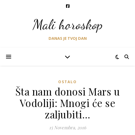
Mali horoskop
DANAS JE TVOJ DAN
OSTALO
Šta nam donosi Mars u
Vodoliji: Mnogi će se
zaljubiti…
15 Novembra, 2016