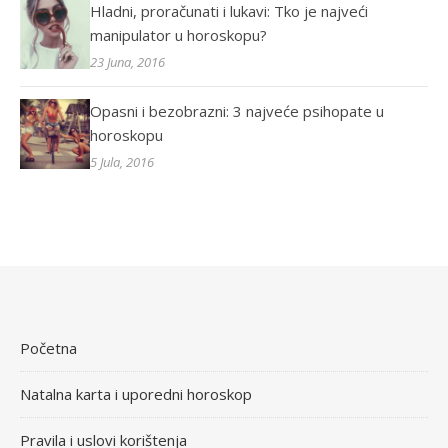
Hladni, proračunati i lukavi: Tko je najveći
manipulator u horoskopu?
23 Juna, 2016
Opasni i bezobrazni: 3 najveće psihopate u
horoskopu
5 Jula, 2016
Početna
Natalna karta i uporedni horoskop
Pravila i uslovi korištenja