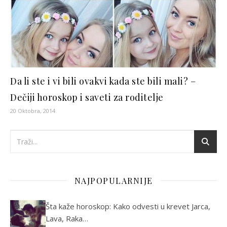
Da li ste i vi bili ovakvi kada ste bili mali? –
Dečiji horoskop i saveti za roditelje
20 Oktobra, 2014
NAJPOPULARNIJE
Šta kaže horoskop: Kako odvesti u krevet Jarca,
Lava, Raka…