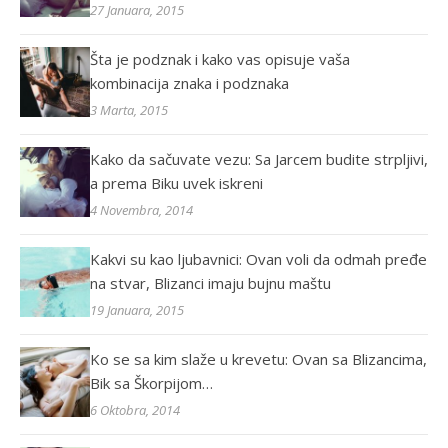
27 Januara, 2015
Šta je podznak i kako vas opisuje vaša
kombinacija znaka i podznaka
3 Marta, 2015
Kako da sačuvate vezu: Sa Jarcem budite strpljivi,
a prema Biku uvek iskreni
4 Novembra, 2014
Kakvi su kao ljubavnici: Ovan voli da odmah pređe
na stvar, Blizanci imaju bujnu maštu
19 Januara, 2015
Ko se sa kim slaže u krevetu: Ovan sa Blizancima,
Bik sa Škorpijom…
6 Oktobra, 2014