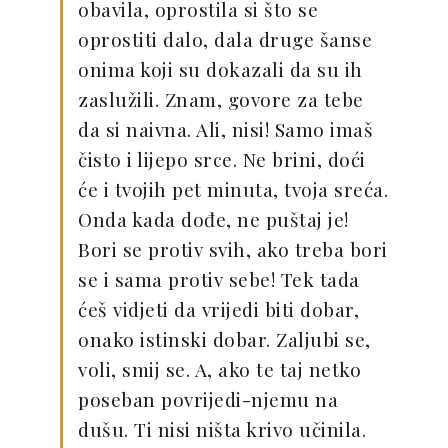
obavila, oprostila si što se
oprostiti dalo, dala druge šanse
onima koji su dokazali da su ih
zaslužili. Znam, govore za tebe
da si naivna. Ali, nisi! Samo imaš
čisto i lijepo srce. Ne brini, doći
će i tvojih pet minuta, tvoja sreća.
Onda kada dođe, ne puštaj je!
Bori se protiv svih, ako treba bori
se i sama protiv sebe! Tek tada
ćeš vidjeti da vrijedi biti dobar,
onako istinski dobar. Zaljubi se,
voli, smij se. A, ako te taj netko
poseban povrijedi-njemu na
dušu. Ti nisi ništa krivo učinila.