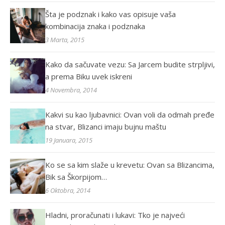
Šta je podznak i kako vas opisuje vaša
kombinacija znaka i podznaka
3 Marta, 2015
Kako da sačuvate vezu: Sa Jarcem budite strpljivi,
a prema Biku uvek iskreni
4 Novembra, 2014
Kakvi su kao ljubavnici: Ovan voli da odmah pređe
na stvar, Blizanci imaju bujnu maštu
19 Januara, 2015
Ko se sa kim slaže u krevetu: Ovan sa Blizancima,
Bik sa Škorpijom…
6 Oktobra, 2014
Hladni, proračunati i lukavi: Tko je najveći