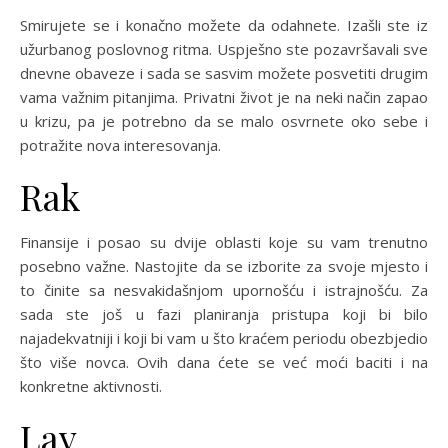
Smirujete se i konačno možete da odahnete. Izašli ste iz
užurbanog poslovnog ritma. Uspješno ste pozavršavali sve
dnevne obaveze i sada se sasvim možete posvetiti drugim
vama važnim pitanjima. Privatni život je na neki način zapao
u krizu, pa je potrebno da se malo osvrnete oko sebe i
potražite nova interesovanja.
Rak
Finansije i posao su dvije oblasti koje su vam trenutno
posebno važne. Nastojite da se izborite za svoje mjesto i
to činite sa nesvakidašnjom upornošću i istrajnošću. Za
sada ste još u fazi planiranja pristupa koji bi bilo
najadekvatniji i koji bi vam u što kraćem periodu obezbjedio
što više novca. Ovih dana ćete se već moći baciti i na
konkretne aktivnosti.
Lav