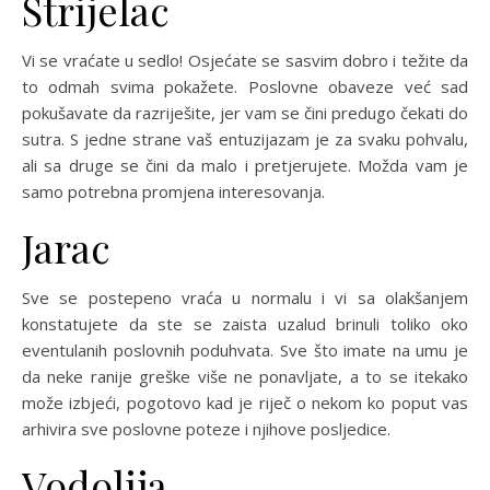
Strijelac
Vi se vraćate u sedlo! Osjećate se sasvim dobro i težite da
to odmah svima pokažete. Poslovne obaveze već sad
pokušavate da razriješite, jer vam se čini predugo čekati do
sutra. S jedne strane vaš entuzijazam je za svaku pohvalu,
ali sa druge se čini da malo i pretjerujete. Možda vam je
samo potrebna promjena interesovanja.
Jarac
Sve se postepeno vraća u normalu i vi sa olakšanjem
konstatujete da ste se zaista uzalud brinuli toliko oko
eventulanih poslovnih poduhvata. Sve što imate na umu je
da neke ranije greške više ne ponavljate, a to se itekako
može izbjeći, pogotovo kad je riječ o nekom ko poput vas
arhivira sve poslovne poteze i njihove posljedice.
Vodolija