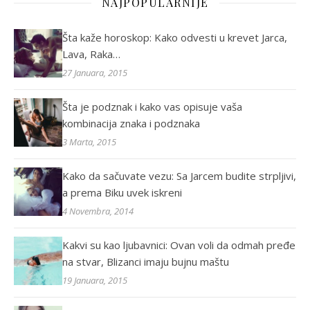
NAJPOPULARNIJE
Šta kaže horoskop: Kako odvesti u krevet Jarca,
Lava, Raka…
27 Januara, 2015
Šta je podznak i kako vas opisuje vaša
kombinacija znaka i podznaka
3 Marta, 2015
Kako da sačuvate vezu: Sa Jarcem budite strpljivi,
a prema Biku uvek iskreni
4 Novembra, 2014
Kakvi su kao ljubavnici: Ovan voli da odmah pređe
na stvar, Blizanci imaju bujnu maštu
19 Januara, 2015