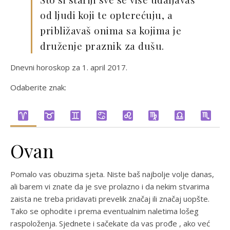
od ljudi koji te opterećuju, a
približavaš onima sa kojima je
druženje praznik za dušu.
Dnevni horoskop za 1. april 2017.
Odaberite znak:
Ovan
Pomalo vas obuzima sjeta. Niste baš najbolje volje danas,
ali barem vi znate da je sve prolazno i da nekim stvarima
zaista ne treba pridavati prevelik značaj ili značaj uopšte.
Tako se ophodite i prema eventualnim naletima lošeg
raspoloženja. Sjednete i sačekate da vas prođe , ako već