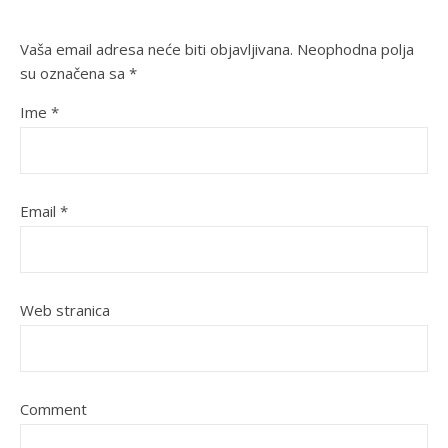
Vaša email adresa neće biti objavljivana.
Neophodna polja
su označena sa
*
Ime
*
Email
*
Web stranica
Comment