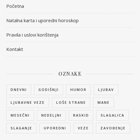
Početna
Natalna karta i uporedni horoskop
Pravila i uslovi korištenja
Kontakt
OZNAKE
DNEVNI
GODIŠNJI
HUMOR
LJUBAV
LJUBAVNE VEZE
LOŠE STRANE
MANE
MESEČNI
NEDELJNI
RASKID
SLAGALICA
SLAGANJE
UPOREDNI
VEZE
ZAVOĐENJE