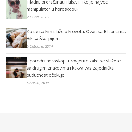
Hladni, proračunati i lukavi: Tko je najveći
manipulator u horoskopu?
23 Juna, 2016
Ko se sa kim slaže u krevetu: Ovan sa Blizancima,
Bik sa Škorpijom…
6 Oktobra, 2014
Uporedni horoskop: Provjerite kako se slažete
sa drugim znakovima i kakva vas zajednička
budućnost očekuje
5 Aprila, 2015