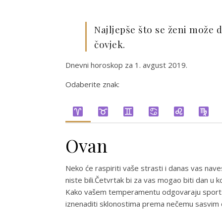
Najljepše što se ženi može d
čovjek.
Dnevni horoskop za 1. avgust 2019.
Odaberite znak:
Ovan
Neko će raspiriti vaše strasti i danas vas nav
niste bili.Četvrtak bi za vas mogao biti dan u
Kako vašem temperamentu odgovaraju sportske 
iznenaditi sklonostima prema nečemu sasvim d