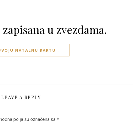
e zapisana u zvezdama.
 SVOJU NATALNU KARTU →
LEAVE A REPLY
odna polja su označena sa
*