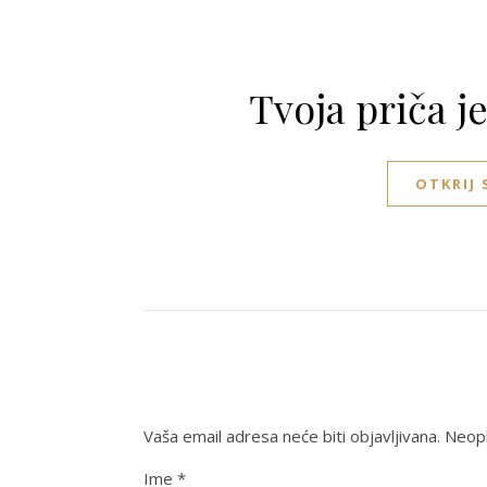
Tvoja priča j
OTKRIJ
Vaša email adresa neće biti objavljivana.
Neoph
Ime
*