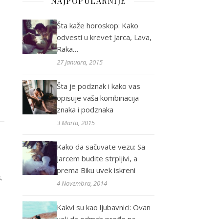
NAJPOPULARNIJE
Šta kaže horoskop: Kako
odvesti u krevet Jarca, Lava,
Raka…
27 Januara, 2015
Šta je podznak i kako vas
opisuje vaša kombinacija
znaka i podznaka
3 Marta, 2015
Kako da sačuvate vezu: Sa
Jarcem budite strpljivi, a
prema Biku uvek iskreni
.
4 Novembra, 2014
Kakvi su kao ljubavnici: Ovan