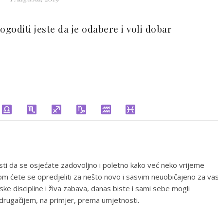
ogoditi jeste da je odabere i voli dobar
esti da se osjećate zadovoljno i poletno kako već neko vrijeme
 kom ćete se opredjeliti za nešto novo i sasvim neuobičajeno za vas
discipline i živa zabava, danas biste i sami sebe mogli
rugačijem, na primjer, prema umjetnosti.