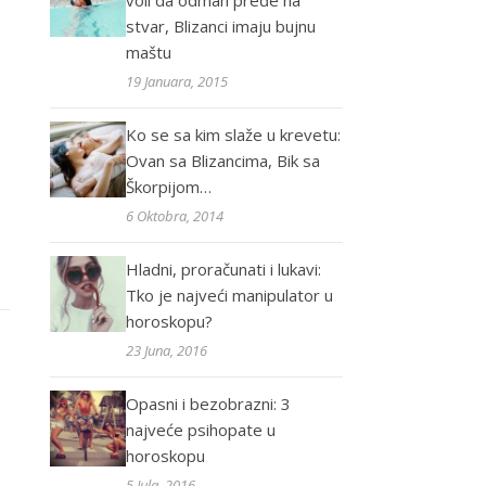
voli da odmah pređe na
stvar, Blizanci imaju bujnu
maštu
19 Januara, 2015
Ko se sa kim slaže u krevetu:
Ovan sa Blizancima, Bik sa
Škorpijom…
6 Oktobra, 2014
Hladni, proračunati i lukavi:
Tko je najveći manipulator u
horoskopu?
23 Juna, 2016
Opasni i bezobrazni: 3
najveće psihopate u
horoskopu
5 Jula, 2016