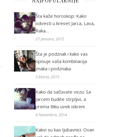
NAJPOPULARNIJE
Šta kaže horoskop: Kako
odvesti u krevet Jarca, Lava,
Raka…
27 Januara, 2015
Šta je podznak i kako vas
opisuje vaša kombinacija
znaka i podznaka
3 Marta, 2015
Kako da sačuvate vezu: Sa
Jarcem budite strpljivi, a
prema Biku uvek iskreni
4 Novembra, 2014
Kakvi su kao ljubavnici: Ovan