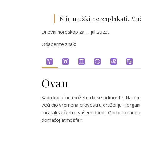
Nije muški ne zaplakati. Muš
Dnevni horoskop za 1. jul 2023.
Odaberite znak:
Ovan
Sada konačno možete da se odmorite. Nakon sv
veći dio vremena provesti u druženju ili organi
ručak ili večeru u vašem domu. Oni bi to rado p
domaćoj atmosferi.