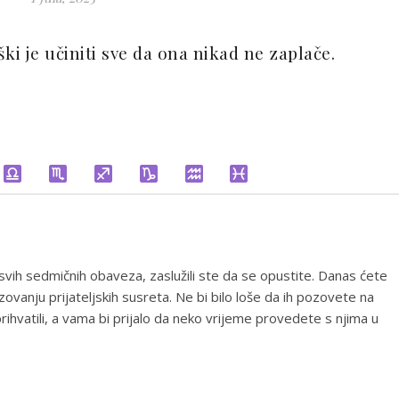
ki je učiniti sve da ona nikad ne zaplače.
ih sedmičnih obaveza, zaslužili ste da se opustite. Danas ćete
zovanju prijateljskih susreta. Ne bi bilo loše da ih pozovete na
rihvatili, a vama bi prijalo da neko vrijeme provedete s njima u