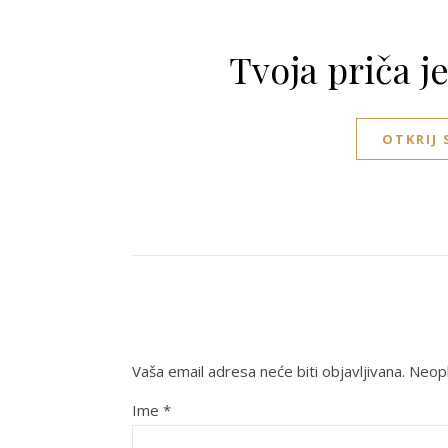
Tvoja priča j
OTKRIJ
Vaša email adresa neće biti objavljivana.
Neoph
Ime
*