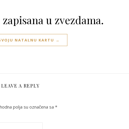
e zapisana u zvezdama.
 SVOJU NATALNU KARTU →
LEAVE A REPLY
odna polja su označena sa
*