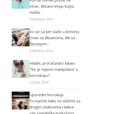
voli da odmah pređe na
stvar, Blizanci imaju bujnu
maštu
19 Januara, 2015
Ko se sa kim slaže u krevetu:
Ovan sa Blizancima, Bik sa
Škorpijom…
6 Oktobra, 2014
Hladni, proračunati i lukavi:
Tko je najveći manipulator u
horoskopu?
23 Juna, 2016
Uporedni horoskop:
Provjerite kako se slažete sa
drugim znakovima i kakva
vas zajednička budućnost