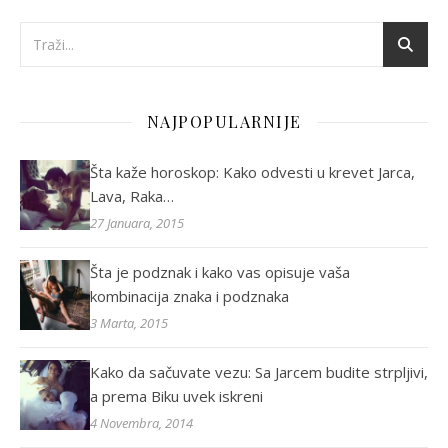
NAJPOPULARNIJE
Šta kaže horoskop: Kako odvesti u krevet Jarca,
Lava, Raka…
27 Januara, 2015
Šta je podznak i kako vas opisuje vaša
kombinacija znaka i podznaka
3 Marta, 2015
Kako da sačuvate vezu: Sa Jarcem budite strpljivi,
a prema Biku uvek iskreni
4 Novembra, 2014