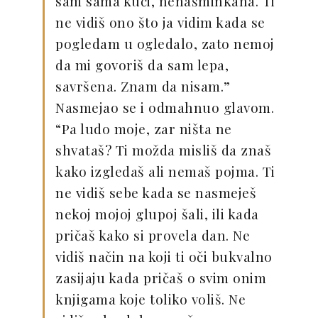
sam sama kući, nenašminkana. Ti
ne vidiš ono što ja vidim kada se
pogledam u ogledalo, zato nemoj
da mi govoriš da sam lepa,
savršena. Znam da nisam.”
Nasmejao se i odmahnuo glavom.
“Pa ludo moje, zar ništa ne
shvataš? Ti možda misliš da znaš
kako izgledaš ali nemaš pojma. Ti
ne vidiš sebe kada se nasmeješ
nekoj mojoj glupoj šali, ili kada
pričaš kako si provela dan. Ne
vidiš način na koji ti oči bukvalno
zasijaju kada pričaš o svim onim
knjigama koje toliko voliš. Ne