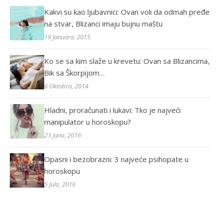
Kakvi su kao ljubavnici: Ovan voli da odmah pređe
na stvar, Blizanci imaju bujnu maštu
19 Januara, 2015
Ko se sa kim slaže u krevetu: Ovan sa Blizancima,
Bik sa Škorpijom…
6 Oktobra, 2014
Hladni, proračunati i lukavi: Tko je najveći
manipulator u horoskopu?
23 Juna, 2016
Opasni i bezobrazni: 3 najveće psihopate u
horoskopu
5 Jula, 2016