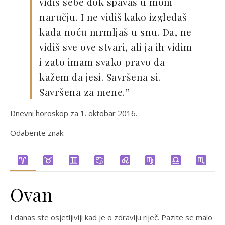
vidiš sebe dok spavaš u mom
naručju. I ne vidiš kako izgledaš
kada noću mrmljaš u snu. Da, ne
vidiš sve ove stvari, ali ja ih vidim
i zato imam svako pravo da
kažem da jesi. Savršena si.
Savršena za mene.”
Dnevni horoskop za 1. oktobar 2016.
Odaberite znak:
Ovan
I danas ste osjetljiviji kad je o zdravlju riječ. Pazite se malo