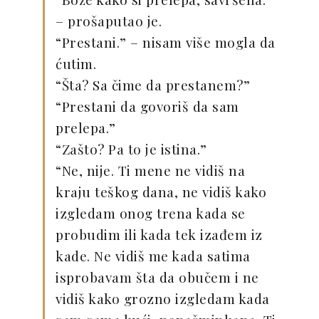
– prošaputao je.
“Prestani.” – nisam više mogla da
ćutim.
“Šta? Sa čime da prestanem?”
“Prestani da govoriš da sam
prelepa.”
“Zašto? Pa to je istina.”
“Ne, nije. Ti mene ne vidiš na
kraju teškog dana, ne vidiš kako
izgledam onog trena kada se
probudim ili kada tek izađem iz
kade. Ne vidiš me kada satima
isprobavam šta da obučem i ne
vidiš kako grozno izgledam kada