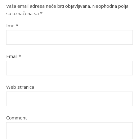
Vaša email adresa neće biti objavljivana.
Neophodna polja
su označena sa
*
Ime
*
Email
*
Web stranica
Comment