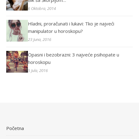
Bik sa Škorpijom…
6 Oktobra, 2014
Hladni, proračunati i lukavi: Tko je najveći
manipulator u horoskopu?
23 Juna, 2016
Opasni i bezobrazni: 3 najveće psihopate u
horoskopu
5 Jula, 2016
Početna