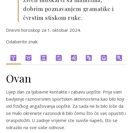
dobrim poznavanjem gramatike i
čvrstim stiskom ruke.
Dnevni horoskop za 1. oktobar 2024.
Odaberite znak:
Ovan
Lijep dan za ljubavne kontakte i zabavu uopšte. Prija vam
bavljenje raznovrsnim sportskim aktivnostima kao bilo koji
vid fizičkog angažovanja uopšte. Za sada ne bi bilo loše da
se malo okrenete razonodi ili bilo čemu što će vas opustiti i
oraspoložiti. U zadnje vrijeme ste suviše napeti, što se
odrazilo na sve vaše odnose.