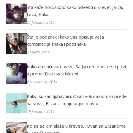
Šta kaže horoskop: Kako odvesti u krevet Jarca,
Lava, Raka…
27 Januara, 2015
Šta je podznak i kako vas opisuje vaša
kombinacija znaka i podznaka
3 Marta, 2015
Kako da sačuvate vezu: Sa Jarcem budite strpljivi,
a prema Biku uvek iskreni
4 Novembra, 2014
Kakvi su kao ljubavnici: Ovan voli da odmah pređe
na stvar, Blizanci imaju bujnu maštu
19 Januara, 2015
Ko se sa kim slaže u krevetu: Ovan sa Blizancima,