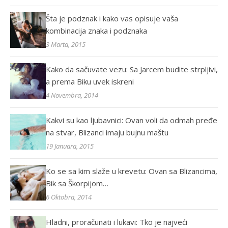
Šta je podznak i kako vas opisuje vaša
kombinacija znaka i podznaka
3 Marta, 2015
Kako da sačuvate vezu: Sa Jarcem budite strpljivi,
a prema Biku uvek iskreni
4 Novembra, 2014
Kakvi su kao ljubavnici: Ovan voli da odmah pređe
na stvar, Blizanci imaju bujnu maštu
19 Januara, 2015
Ko se sa kim slaže u krevetu: Ovan sa Blizancima,
Bik sa Škorpijom…
6 Oktobra, 2014
Hladni, proračunati i lukavi: Tko je najveći