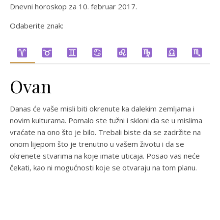
Dnevni horoskop za 10. februar 2017.
Odaberite znak:
Ovan
Danas će vaše misli biti okrenute ka dalekim zemljama i
novim kulturama. Pomalo ste tužni i skloni da se u mislima
vraćate na ono što je bilo. Trebali biste da se zadržite na
onom lijepom što je trenutno u vašem životu i da se
okrenete stvarima na koje imate uticaja. Posao vas neće
čekati, kao ni mogućnosti koje se otvaraju na tom planu.