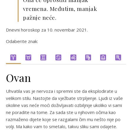
vremena. Međutim, manjak
pažnje neće.
Dnevni horoskop za 10. novembar 2021.
Odaberite znak:
Ovan
Uhvatila vas je nervoza i spremni ste da eksplodirate u
velikom stilu. Nastojte da vježbate strpljenje. Ljudi iz vaše
okoline vas neće moći doživljavati ozbiljnije ukoliko vi sami
ne poradite na tome. Za sada ste u njihovim očima kao
razmaženo dijete koje se razgalami čim mu nešto nije po
volji. Ma kako vam to smetalo, takvu sliku sami odajete.