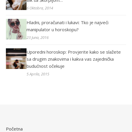
Bik sa Škorpijom…
6 Oktobra, 2014
Hladni, proračunati i lukavi: Tko je najveći
manipulator u horoskopu?
23 Juna, 2016
Uporedni horoskop: Provjerite kako se slažete
sa drugim znakovima i kakva vas zajednička
budućnost očekuje
5 Aprila, 2015
Početna