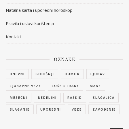
Natalna karta i uporedni horoskop
Pravila i uslovi korištenja
Kontakt
OZNAKE
DNEVNI
GODIŠNJI
HUMOR
LJUBAV
LJUBAVNE VEZE
LOŠE STRANE
MANE
MESEČNI
NEDELJNI
RASKID
SLAGALICA
SLAGANJE
UPOREDNI
VEZE
ZAVOĐENJE