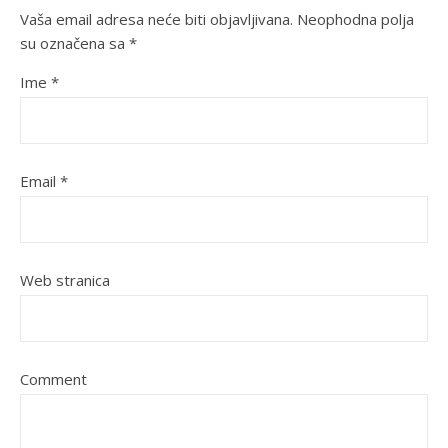
Vaša email adresa neće biti objavljivana.
Neophodna polja
su označena sa
*
Ime
*
Email
*
Web stranica
Comment