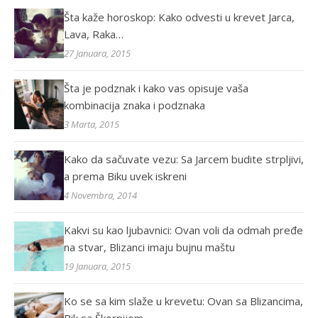
Šta kaže horoskop: Kako odvesti u krevet Jarca,
Lava, Raka…
27 Januara, 2015
Šta je podznak i kako vas opisuje vaša
kombinacija znaka i podznaka
3 Marta, 2015
Kako da sačuvate vezu: Sa Jarcem budite strpljivi,
a prema Biku uvek iskreni
4 Novembra, 2014
Kakvi su kao ljubavnici: Ovan voli da odmah pređe
na stvar, Blizanci imaju bujnu maštu
19 Januara, 2015
Ko se sa kim slaže u krevetu: Ovan sa Blizancima,