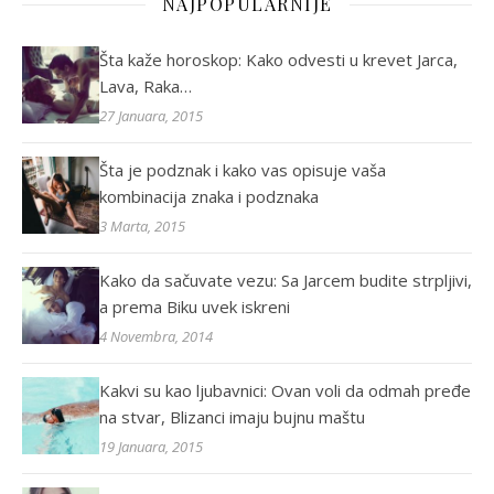
NAJPOPULARNIJE
Šta kaže horoskop: Kako odvesti u krevet Jarca,
Lava, Raka…
27 Januara, 2015
Šta je podznak i kako vas opisuje vaša
kombinacija znaka i podznaka
3 Marta, 2015
Kako da sačuvate vezu: Sa Jarcem budite strpljivi,
a prema Biku uvek iskreni
4 Novembra, 2014
Kakvi su kao ljubavnici: Ovan voli da odmah pređe
na stvar, Blizanci imaju bujnu maštu
19 Januara, 2015