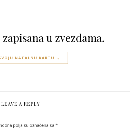
e zapisana u zvezdama.
 SVOJU NATALNU KARTU →
LEAVE A REPLY
odna polja su označena sa
*