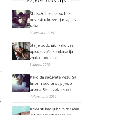
NAJPOPULARNIJE
Šta kaže horoskop: Kako
odvesti u krevet Jarca, Lava,
Raka…
27 Januara, 2015
Šta je podznak i kako vas
opisuje vaša kombinacija
znaka i podznaka
3 Marta, 2015
Kako da sačuvate vezu: Sa
Jarcem budite strpljivi, a
prema Biku uvek iskreni
4 Novembra, 2014
a
Kakvi su kao ljubavnici: Ovan