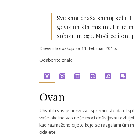
Sve sam draža samoj sebi. I 
govorim šta mislim. I nije m
sobom mogu. Moći ce i oni p
Dnevni horoskop za 11. februar 2015.
Odaberite znak:
Ovan
Uhvatila vas je nervoza i spremni ste da eksplo
vaše okoline vas neće moći doživljavati ozbilj
kao razmaženo dijete koje se razgalami čim mu
odajete.