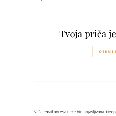
Tvoja priča j
OTKRIJ
Vaša email adresa neće biti objavljivana.
Neoph