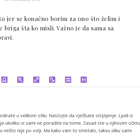
to jer se konačno borim za ono što želim i
e briga šta ko misli. Važno je da sama sa
ravi.
dirate u velikom stilu. Nastojte da vježbate strpljenje. Ljudi iz
nije ukoliko vi sami ne poradite na tome. Zasad ste u njihovim očim
 nešto nije po volji. Ma kako vam to smetalo, takvu sliku sami