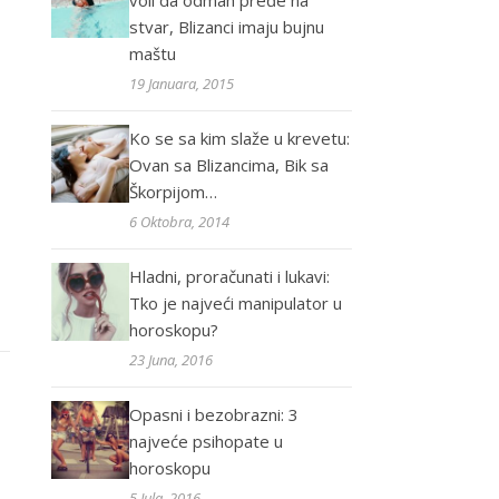
voli da odmah pređe na
stvar, Blizanci imaju bujnu
maštu
19 Januara, 2015
Ko se sa kim slaže u krevetu:
Ovan sa Blizancima, Bik sa
Škorpijom…
6 Oktobra, 2014
Hladni, proračunati i lukavi:
Tko je najveći manipulator u
horoskopu?
23 Juna, 2016
Opasni i bezobrazni: 3
najveće psihopate u
horoskopu
5 Jula, 2016