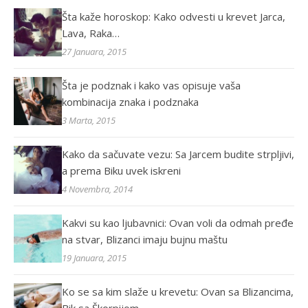
Šta kaže horoskop: Kako odvesti u krevet Jarca,
Lava, Raka…
27 Januara, 2015
Šta je podznak i kako vas opisuje vaša
kombinacija znaka i podznaka
3 Marta, 2015
Kako da sačuvate vezu: Sa Jarcem budite strpljivi,
a prema Biku uvek iskreni
4 Novembra, 2014
Kakvi su kao ljubavnici: Ovan voli da odmah pređe
na stvar, Blizanci imaju bujnu maštu
19 Januara, 2015
Ko se sa kim slaže u krevetu: Ovan sa Blizancima,