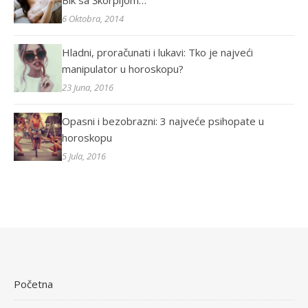
Bik sa Škorpijom…
6 Oktobra, 2014
Hladni, proračunati i lukavi: Tko je najveći
manipulator u horoskopu?
23 Juna, 2016
Opasni i bezobrazni: 3 najveće psihopate u
horoskopu
5 Jula, 2016
Početna