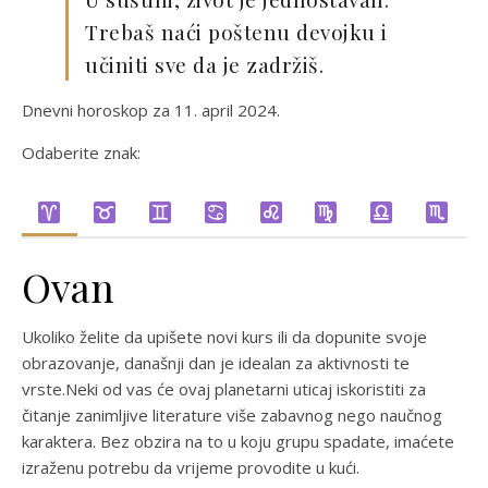
Trebaš naći poštenu devojku i
učiniti sve da je zadržiš.
Dnevni horoskop za 11. april 2024.
Odaberite znak:
Ovan
Ukoliko želite da upišete novi kurs ili da dopunite svoje
obrazovanje, današnji dan je idealan za aktivnosti te
vrste.Neki od vas će ovaj planetarni uticaj iskoristiti za
čitanje zanimljive literature više zabavnog nego naučnog
karaktera. Bez obzira na to u koju grupu spadate, imaćete
izraženu potrebu da vrijeme provodite u kući.