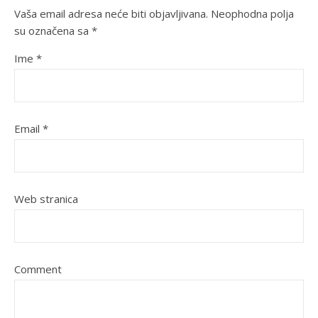
Vaša email adresa neće biti objavljivana.
Neophodna polja
su označena sa
*
Ime
*
Email
*
Web stranica
Comment