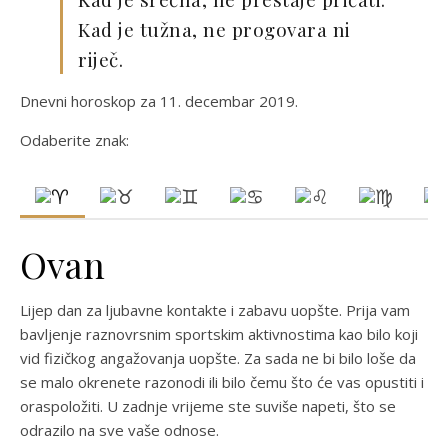
Kad je tužna, ne progovara ni
riječ.
Dnevni horoskop za 11. decembar 2019.
Odaberite znak:
Ovan
Lijep dan za ljubavne kontakte i zabavu uopšte. Prija vam
bavljenje raznovrsnim sportskim aktivnostima kao bilo koji
vid fizičkog angažovanja uopšte. Za sada ne bi bilo loše da
se malo okrenete razonodi ili bilo čemu što će vas opustiti i
oraspoložiti. U zadnje vrijeme ste suviše napeti, što se
odrazilo na sve vaše odnose.