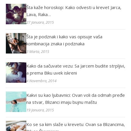
Šta kaže horoskop: Kako odvesti u krevet Jarca,
Lava, Raka…
27 Januara, 2015
Šta je podznak i kako vas opisuje vaša
kombinacija znaka i podznaka
3 Marta, 2015
Kako da sačuvate vezu: Sa Jarcem budite strpljivi,
a prema Biku uvek iskreni
4 Novembra, 2014
Kakvi su kao ljubavnici: Ovan voli da odmah pređe
na stvar, Blizanci imaju bujnu maštu
19 Januara, 2015
Ko se sa kim slaže u krevetu: Ovan sa Blizancima,