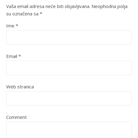
Vaša email adresa neće biti objavljivana.
Neophodna polja
su označena sa
*
Ime
*
Email
*
Web stranica
Comment