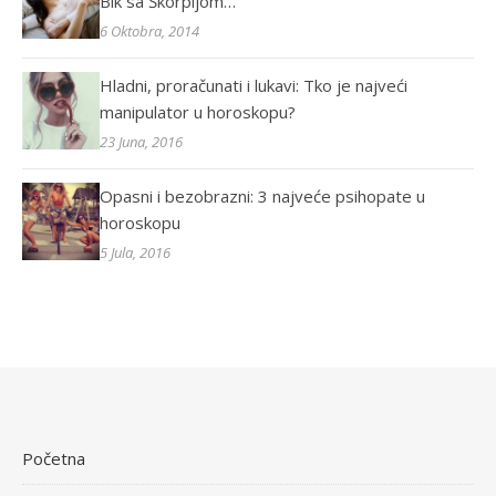
Bik sa Škorpijom…
6 Oktobra, 2014
Hladni, proračunati i lukavi: Tko je najveći
manipulator u horoskopu?
23 Juna, 2016
Opasni i bezobrazni: 3 najveće psihopate u
horoskopu
5 Jula, 2016
Početna