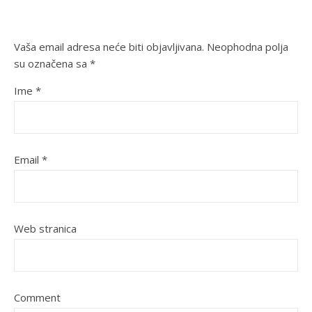
Vaša email adresa neće biti objavljivana.
Neophodna polja
su označena sa
*
Ime
*
Email
*
Web stranica
Comment