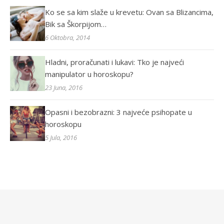
Ko se sa kim slaže u krevetu: Ovan sa Blizancima,
Bik sa Škorpijom…
6 Oktobra, 2014
Hladni, proračunati i lukavi: Tko je najveći
manipulator u horoskopu?
23 Juna, 2016
Opasni i bezobrazni: 3 najveće psihopate u
horoskopu
5 Jula, 2016