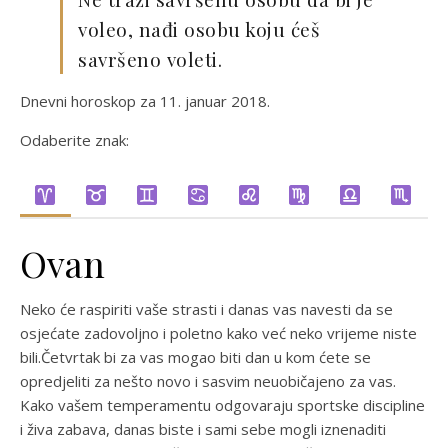
voleo, nađi osobu koju ćeš
savršeno voleti.
Dnevni horoskop za 11. januar 2018.
Odaberite znak:
Ovan
Neko će raspiriti vaše strasti i danas vas navesti da se
osjećate zadovoljno i poletno kako već neko vrijeme niste
bili.Četvrtak bi za vas mogao biti dan u kom ćete se
opredjeliti za nešto novo i sasvim neuobičajeno za vas.
Kako vašem temperamentu odgovaraju sportske discipline
i živa zabava, danas biste i sami sebe mogli iznenaditi