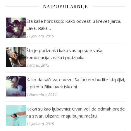
NAJPOPULARNIJE
Šta kaže horoskop: Kako odvesti u krevet Jarca,
Lava, Raka…
27 Januara, 2015
Šta je podznak i kako vas opisuje vaša
kombinacija znaka i podznaka
3 Marta, 2015
Kako da sačuvate vezu: Sa Jarcem budite strpljivi,
a prema Biku uvek iskreni
4 Novembra, 2014
Kakvi su kao ljubavnici: Ovan voli da odmah pređe
na stvar, Blizanci imaju bujnu maštu
19 Januara, 2015