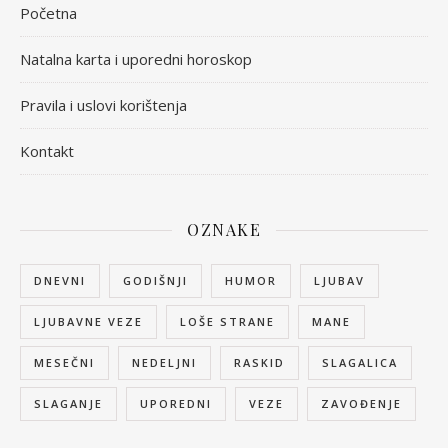
Početna
Natalna karta i uporedni horoskop
Pravila i uslovi korištenja
Kontakt
OZNAKE
DNEVNI
GODIŠNJI
HUMOR
LJUBAV
LJUBAVNE VEZE
LOŠE STRANE
MANE
MESEČNI
NEDELJNI
RASKID
SLAGALICA
SLAGANJE
UPOREDNI
VEZE
ZAVOĐENJE