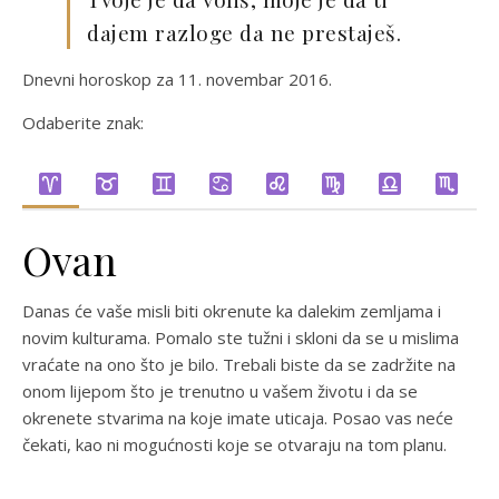
dajem razloge da ne prestaješ.
Dnevni horoskop za 11. novembar 2016.
Odaberite znak:
Ovan
Danas će vaše misli biti okrenute ka dalekim zemljama i
novim kulturama. Pomalo ste tužni i skloni da se u mislima
vraćate na ono što je bilo. Trebali biste da se zadržite na
onom lijepom što je trenutno u vašem životu i da se
okrenete stvarima na koje imate uticaja. Posao vas neće
čekati, kao ni mogućnosti koje se otvaraju na tom planu.