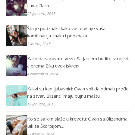
Lava, Raka…
27 Januara, 2015
Šta je podznak i kako vas opisuje vaša
kombinacija znaka i podznaka
3 Marta, 2015
Kako da sačuvate vezu: Sa Jarcem budite strpljivi,
a prema Biku uvek iskreni
4 Novembra, 2014
Kakvi su kao ljubavnici: Ovan voli da odmah pređe
na stvar, Blizanci imaju bujnu maštu
19 Januara, 2015
Ko se sa kim slaže u krevetu: Ovan sa Blizancima,
Bik sa Škorpijom…
6 Oktobra, 2014