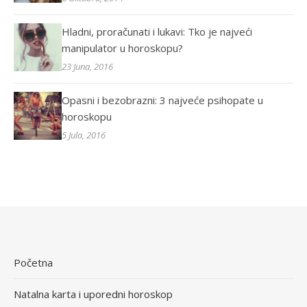
Hladni, proračunati i lukavi: Tko je najveći
manipulator u horoskopu?
23 Juna, 2016
Opasni i bezobrazni: 3 najveće psihopate u
horoskopu
5 Jula, 2016
Početna
Natalna karta i uporedni horoskop