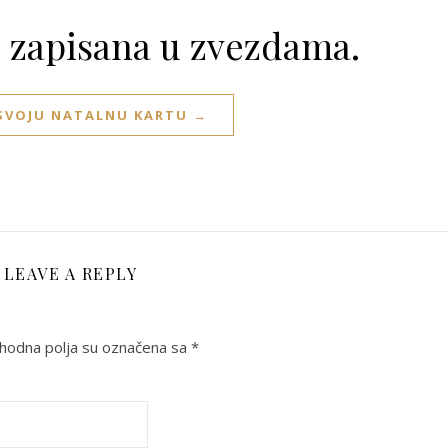
e zapisana u zvezdama.
 SVOJU NATALNU KARTU →
LEAVE A REPLY
odna polja su označena sa
*