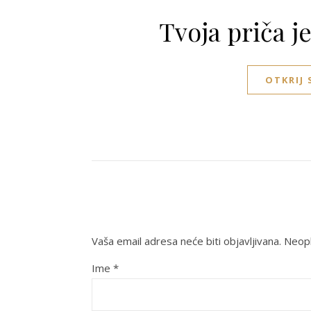
Tvoja priča j
OTKRIJ
Vaša email adresa neće biti objavljivana.
Neoph
Ime
*