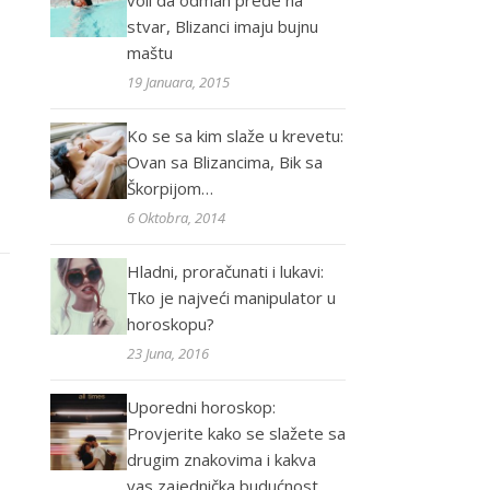
voli da odmah pređe na
stvar, Blizanci imaju bujnu
maštu
19 Januara, 2015
Ko se sa kim slaže u krevetu:
Ovan sa Blizancima, Bik sa
Škorpijom…
6 Oktobra, 2014
Hladni, proračunati i lukavi:
Tko je najveći manipulator u
horoskopu?
23 Juna, 2016
Uporedni horoskop:
Provjerite kako se slažete sa
drugim znakovima i kakva
vas zajednička budućnost