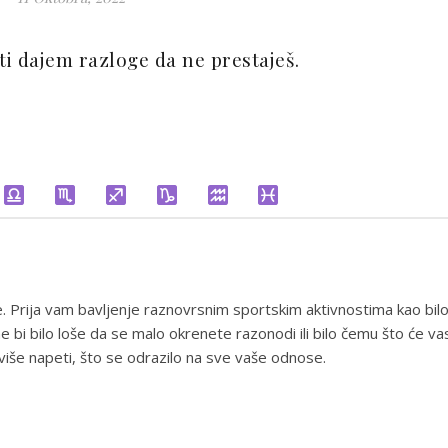
 ti dajem razloge da ne prestaješ.
e. Prija vam bavljenje raznovrsnim sportskim aktivnostima kao bil
e bi bilo loše da se malo okrenete razonodi ili bilo čemu što će va
uviše napeti, što se odrazilo na sve vaše odnose.