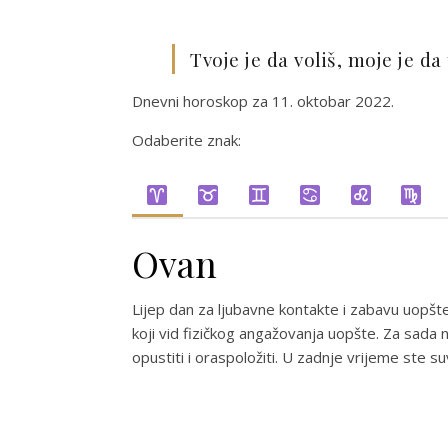
Tvoje je da voliš, moje je da
Dnevni horoskop za 11. oktobar 2022.
Odaberite znak:
Ovan
Lijep dan za ljubavne kontakte i zabavu uopšt
koji vid fizičkog angažovanja uopšte. Za sada n
opustiti i oraspoložiti. U zadnje vrijeme ste s