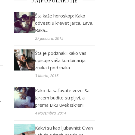
NAJPOPULARNIJE
Šta kaže horoskop: Kako
odvesti u krevet Jarca, Lava,
Raka…
27 Januara, 2015
Šta je podznak i kako vas
opisuje vaša kombinacija
znaka i podznaka
3 Marta, 2015
Kako da sačuvate vezu: Sa
o
Jarcem budite strpljivi, a
s
prema Biku uvek iskreni
4 Novembra, 2014
Kakvi su kao ljubavnici: Ovan