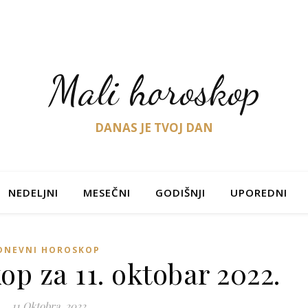
Mali horoskop
DANAS JE TVOJ DAN
NEDELJNI
MESEČNI
GODIŠNJI
UPOREDNI
DNEVNI HOROSKOP
p za 11. oktobar 2022.
11 Oktobra, 2022