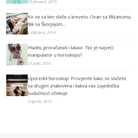
19 Januara, 2015
Ko se sa kim slaže u krevetu: Ovan sa Blizancima,
Bik sa Škorpijom…
6 Oktobra, 2014
Hladni, proračunati i lukavi: Tko je najveći
manipulator u horoskopu?
23 Juna, 2016
Uporedni horoskop: Provjerite kako se slažete
sa drugim znakovima i kakva vas zajednička
budućnost očekuje
5 Aprila, 2015