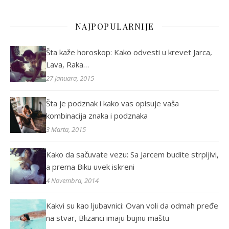
NAJPOPULARNIJE
Šta kaže horoskop: Kako odvesti u krevet Jarca,
Lava, Raka…
27 Januara, 2015
Šta je podznak i kako vas opisuje vaša
kombinacija znaka i podznaka
3 Marta, 2015
Kako da sačuvate vezu: Sa Jarcem budite strpljivi,
a prema Biku uvek iskreni
4 Novembra, 2014
Kakvi su kao ljubavnici: Ovan voli da odmah pređe
na stvar, Blizanci imaju bujnu maštu