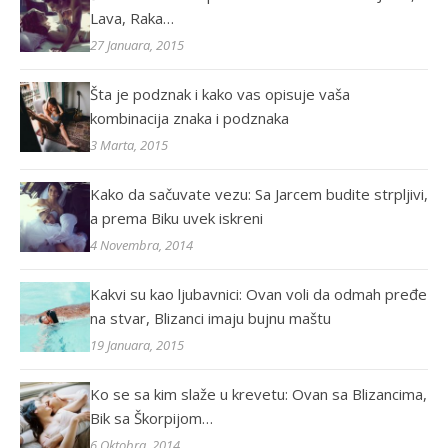
Lava, Raka…
27 Januara, 2015
Šta je podznak i kako vas opisuje vaša
kombinacija znaka i podznaka
3 Marta, 2015
Kako da sačuvate vezu: Sa Jarcem budite strpljivi,
a prema Biku uvek iskreni
4 Novembra, 2014
Kakvi su kao ljubavnici: Ovan voli da odmah pređe
na stvar, Blizanci imaju bujnu maštu
19 Januara, 2015
Ko se sa kim slaže u krevetu: Ovan sa Blizancima,
Bik sa Škorpijom…
6 Oktobra, 2014