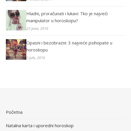
Hladni, proračunati i lukavi: Tko je najveći
manipulator u horoskopu?
23 Juna, 2016
Opasni i bezobrazni: 3 najveće psihopate u
horoskopu
5 Jula, 2016
Početna
Natalna karta i uporedni horoskop