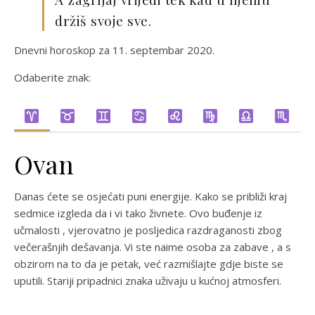
držiš svoje sve.
Dnevni horoskop za 11. septembar 2020.
Odaberite znak:
Ovan
Danas ćete se osjećati puni energije. Kako se približi kraj
sedmice izgleda da i vi tako živnete. Ovo buđenje iz
učmalosti , vjerovatno je posljedica razdraganosti zbog
večerašnjih dešavanja. Vi ste naime osoba za zabave , a s
obzirom na to da je petak, već razmišlajte gdje biste se
uputili. Stariji pripadnici znaka uživaju u kućnoj atmosferi.