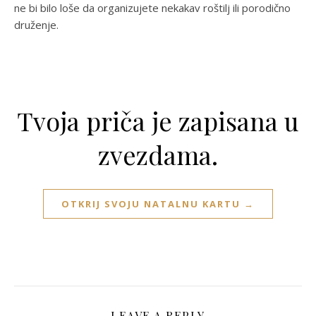
ne bi bilo loše da organizujete nekakav roštilj ili porodično
druženje.
Tvoja priča je zapisana u
zvezdama.
OTKRIJ SVOJU NATALNU KARTU →
LEAVE A REPLY