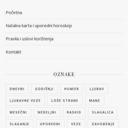
Početna
Natalna karta i uporedni horoskop
Pravila i uslovi korištenja
Kontakt
OZNAKE
DNEVNI
GODIŠNJI
HUMOR
LJUBAV
LJUBAVNE VEZE
LOŠE STRANE
MANE
MESEČNI
NEDELJNI
RASKID
SLAGALICA
SLAGANJE
UPOREDNI
VEZE
ZAVOĐENJE