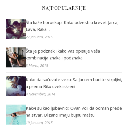
NAJPOPULARNIJE
Šta kaže horoskop: Kako odvesti u krevet Jarca,
Lava, Raka…
27 Januara, 2015
Šta je podznak i kako vas opisuje vaša
kombinacija znaka i podznaka
3 Marta, 2015
Kako da sačuvate vezu: Sa Jarcem budite strpljivi,
a prema Biku uvek iskreni
4 Novembra, 2014
Kakvi su kao ljubavnici: Ovan voli da odmah pređe
na stvar, Blizanci imaju bujnu maštu
19 Januara, 2015