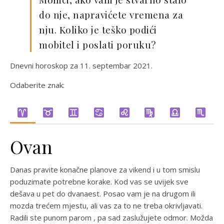
do nje, napravićete vremena za
nju. Koliko je teško podići
mobitel i poslati poruku?
Dnevni horoskop za 11. septembar 2021.
Odaberite znak:
Ovan
Danas pravite konačne planove za vikend i u tom smislu
poduzimate potrebne korake. Kod vas se uvijek sve
dešava u pet do dvanaest. Posao vam je na drugom ili
mozda trećem mjestu, ali vas za to ne treba okrivljavati.
Radili ste punom parom , pa sad zaslužujete odmor. Možda