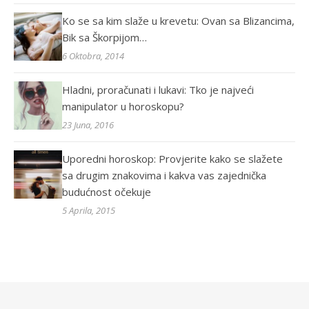
Ko se sa kim slaže u krevetu: Ovan sa Blizancima,
Bik sa Škorpijom…
6 Oktobra, 2014
Hladni, proračunati i lukavi: Tko je najveći
manipulator u horoskopu?
23 Juna, 2016
Uporedni horoskop: Provjerite kako se slažete
sa drugim znakovima i kakva vas zajednička
budućnost očekuje
5 Aprila, 2015