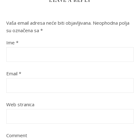
Vaša email adresa neće biti objavljivana.
Neophodna polja
su označena sa
*
Ime
*
Email
*
Web stranica
Comment