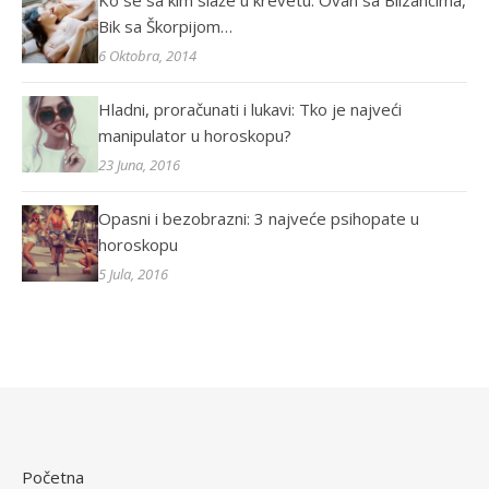
Ko se sa kim slaže u krevetu: Ovan sa Blizancima,
Bik sa Škorpijom…
6 Oktobra, 2014
Hladni, proračunati i lukavi: Tko je najveći
manipulator u horoskopu?
23 Juna, 2016
Opasni i bezobrazni: 3 najveće psihopate u
horoskopu
5 Jula, 2016
Početna