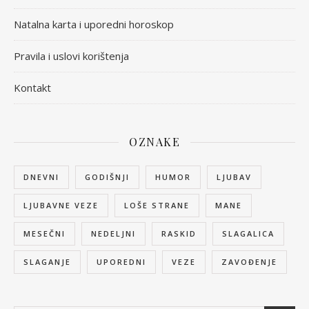
Natalna karta i uporedni horoskop
Pravila i uslovi korištenja
Kontakt
OZNAKE
DNEVNI
GODIŠNJI
HUMOR
LJUBAV
LJUBAVNE VEZE
LOŠE STRANE
MANE
MESEČNI
NEDELJNI
RASKID
SLAGALICA
SLAGANJE
UPOREDNI
VEZE
ZAVOĐENJE