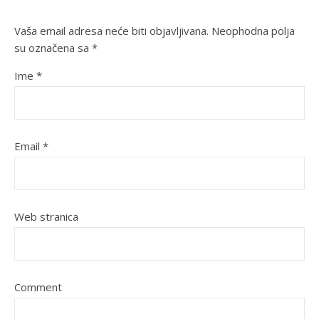
Vaša email adresa neće biti objavljivana.
Neophodna polja
su označena sa
*
Ime
*
Email
*
Web stranica
Comment