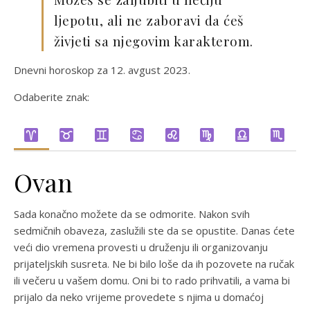
ljepotu, ali ne zaboravi da ćeš
živjeti sa njegovim karakterom.
Dnevni horoskop za 12. avgust 2023.
Odaberite znak:
Ovan
Sada konačno možete da se odmorite. Nakon svih
sedmičnih obaveza, zaslužili ste da se opustite. Danas ćete
veći dio vremena provesti u druženju ili organizovanju
prijateljskih susreta. Ne bi bilo loše da ih pozovete na ručak
ili večeru u vašem domu. Oni bi to rado prihvatili, a vama bi
prijalo da neko vrijeme provedete s njima u domaćoj