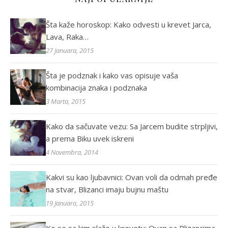
Šta kaže horoskop: Kako odvesti u krevet Jarca,
Lava, Raka…
27 Januara, 2015
Šta je podznak i kako vas opisuje vaša
kombinacija znaka i podznaka
3 Marta, 2015
Kako da sačuvate vezu: Sa Jarcem budite strpljivi,
a prema Biku uvek iskreni
4 Novembra, 2014
Kakvi su kao ljubavnici: Ovan voli da odmah pređe
na stvar, Blizanci imaju bujnu maštu
19 Januara, 2015