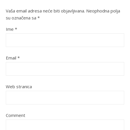
Vaša email adresa neće biti objavljivana.
Neophodna polja
su označena sa
*
Ime
*
Email
*
Web stranica
Comment