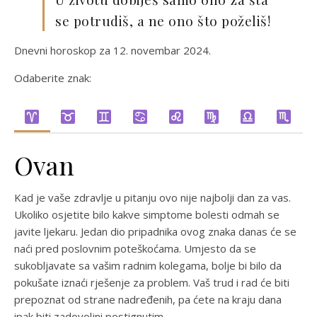
se potrudiš, a ne ono što poželiš!
Dnevni horoskop za 12. novembar 2024.
Odaberite znak:
Ovan
Kad je vaše zdravlje u pitanju ovo nije najbolji dan za vas.
Ukoliko osjetite bilo kakve simptome bolesti odmah se
javite ljekaru. Jedan dio pripadnika ovog znaka danas će se
naći pred poslovnim poteškoćama. Umjesto da se
sukobljavate sa vašim radnim kolegama, bolje bi bilo da
pokušate iznaći rješenje za problem. Vaš trud i rad će biti
prepoznat od strane nadređenih, pa ćete na kraju dana
ipak biti zadovoljni postignutim.