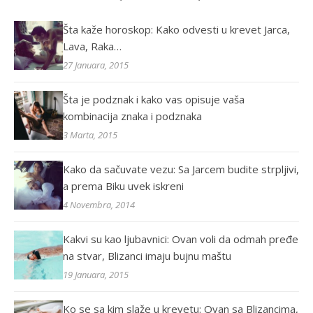
Šta kaže horoskop: Kako odvesti u krevet Jarca,
Lava, Raka…
27 Januara, 2015
Šta je podznak i kako vas opisuje vaša
kombinacija znaka i podznaka
3 Marta, 2015
Kako da sačuvate vezu: Sa Jarcem budite strpljivi,
a prema Biku uvek iskreni
4 Novembra, 2014
Kakvi su kao ljubavnici: Ovan voli da odmah pređe
na stvar, Blizanci imaju bujnu maštu
19 Januara, 2015
Ko se sa kim slaže u krevetu: Ovan sa Blizancima,