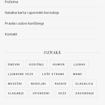
Početna
Natalna karta i uporedni horoskop
Pravila i uslovi korištenja
Kontakt
OZNAKE
DNEVNI
GODIŠNJI
HUMOR
LJUBAV
LJUBAVNE VEZE
LOŠE STRANE
MANE
MESEČNI
NEDELJNI
RASKID
SLAGALICA
SLAGANJE
UPOREDNI
VEZE
ZAVOĐENJE