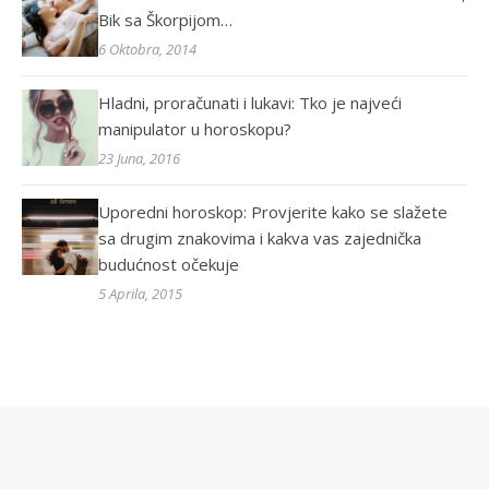
Bik sa Škorpijom…
6 Oktobra, 2014
Hladni, proračunati i lukavi: Tko je najveći
manipulator u horoskopu?
23 Juna, 2016
Uporedni horoskop: Provjerite kako se slažete
sa drugim znakovima i kakva vas zajednička
budućnost očekuje
5 Aprila, 2015