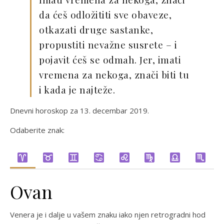
da ćeš odložititi sve obaveze,
otkazati druge sastanke,
propustiti nevažne susrete – i
pojavit ćeš se odmah. Jer, imati
vremena za nekoga, znači biti tu
i kada je najteže.
Dnevni horoskop za 13. decembar 2019.
Odaberite znak:
Ovan
Venera je i dalje u vašem znaku iako njen retrogradni hod