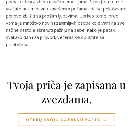
pomalo stvara zbrku u vašim emocijama. Skloniji ste da se
vraćate nekim davno završenim pričama i da se pokušavate
ponovo zbližiti sa prošlim ljubavima. Uprkos tome, pred
vama je mnoštvo novih i zanimljivih osoba koje vam na sve
načine nastoje skrenuti pažnju na sebe. Kako je petak
svakako dan i za provod, večeras se opustite sa
prijateljima.
Tvoja priča je zapisana u
zvezdama.
OTKRIJ SVOJU NATALNU KARTU →