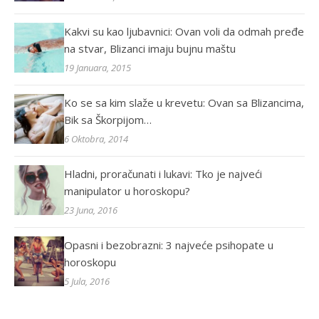
Kakvi su kao ljubavnici: Ovan voli da odmah pređe
na stvar, Blizanci imaju bujnu maštu
19 Januara, 2015
Ko se sa kim slaže u krevetu: Ovan sa Blizancima,
Bik sa Škorpijom…
6 Oktobra, 2014
Hladni, proračunati i lukavi: Tko je najveći
manipulator u horoskopu?
23 Juna, 2016
Opasni i bezobrazni: 3 najveće psihopate u
horoskopu
5 Jula, 2016