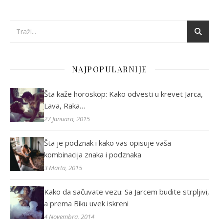
NAJPOPULARNIJE
Šta kaže horoskop: Kako odvesti u krevet Jarca,
Lava, Raka…
27 Januara, 2015
Šta je podznak i kako vas opisuje vaša
kombinacija znaka i podznaka
3 Marta, 2015
Kako da sačuvate vezu: Sa Jarcem budite strpljivi,
a prema Biku uvek iskreni
4 Novembra, 2014