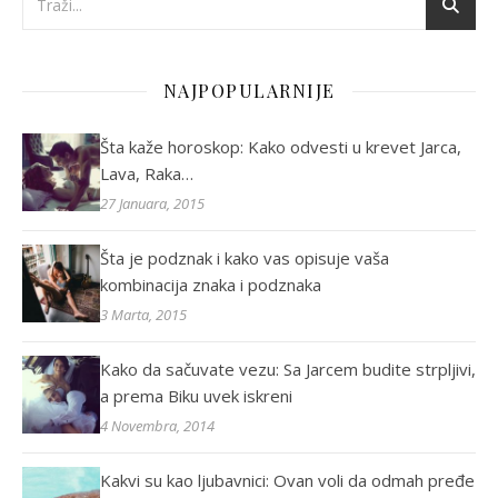
NAJPOPULARNIJE
Šta kaže horoskop: Kako odvesti u krevet Jarca,
Lava, Raka…
27 Januara, 2015
Šta je podznak i kako vas opisuje vaša
kombinacija znaka i podznaka
3 Marta, 2015
Kako da sačuvate vezu: Sa Jarcem budite strpljivi,
a prema Biku uvek iskreni
4 Novembra, 2014
Kakvi su kao ljubavnici: Ovan voli da odmah pređe