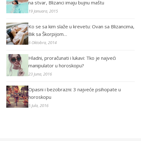
na stvar, Blizanci imaju bujnu maštu
19 Januara, 2015
Ko se sa kim slaže u krevetu: Ovan sa Blizancima,
Bik sa Škorpijom…
6 Oktobra, 2014
Hladni, proračunati i lukavi: Tko je najveći
manipulator u horoskopu?
23 Juna, 2016
Opasni i bezobrazni: 3 najveće psihopate u
horoskopu
5 Jula, 2016