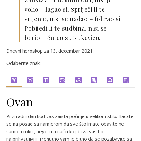
volio – lagao si. Spriječi li te
vrijeme, nisi se nadao – folirao si.
Pobijedi li te sudbina, nisi se
borio – ćutao si. Kukavico.
Dnevni horoskop za 13. decembar 2021.
Odaberite znak:
Ovan
Prvi radni dan kod vas zaista počinje u velikom stilu. Bacate
se na posao sa namjerom da sve što imate obavite ne
samo u roku , nego i na način koji bi za vas bio
najprihvatljiviji. Trenutno vam je bitno da se pozabavite sa