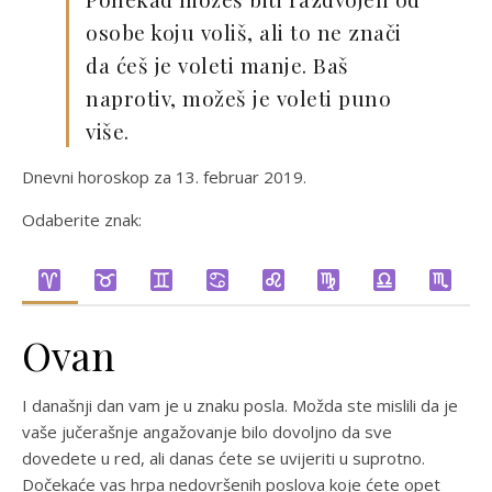
osobe koju voliš, ali to ne znači
da ćeš je voleti manje. Baš
naprotiv, možeš je voleti puno
više.
Dnevni horoskop za 13. februar 2019.
Odaberite znak:
Ovan
I današnji dan vam je u znaku posla. Možda ste mislili da je
vaše jučerašnje angažovanje bilo dovoljno da sve
dovedete u red, ali danas ćete se uvijeriti u suprotno.
Dočekaće vas hrpa nedovršenih poslova koje ćete opet