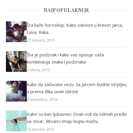
NAJPOPULARNIJE
Šta kaže horoskop: Kako odvesti u krevet Jarca,
Lava, Raka…
27 Januara, 2015
Šta je podznak i kako vas opisuje vaša
kombinacija znaka i podznaka
3 Marta, 2015
Kako da sačuvate vezu: Sa Jarcem budite strpljivi,
a prema Biku uvek iskreni
4 Novembra, 2014
Kakvi su kao ljubavnici: Ovan voli da odmah pređe
na stvar, Blizanci imaju bujnu maštu
19 Januara, 2015