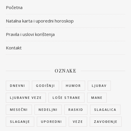
Početna
Natalna karta i uporedni horoskop
Pravila i uslovi korištenja
Kontakt
OZNAKE
DNEVNI
GODIŠNJI
HUMOR
LJUBAV
LJUBAVNE VEZE
LOŠE STRANE
MANE
MESEČNI
NEDELJNI
RASKID
SLAGALICA
SLAGANJE
UPOREDNI
VEZE
ZAVOĐENJE