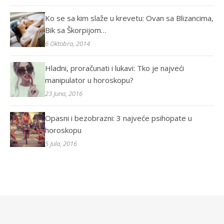
Ko se sa kim slaže u krevetu: Ovan sa Blizancima,
Bik sa Škorpijom…
6 Oktobra, 2014
Hladni, proračunati i lukavi: Tko je najveći
manipulator u horoskopu?
23 Juna, 2016
Opasni i bezobrazni: 3 najveće psihopate u
horoskopu
5 Jula, 2016