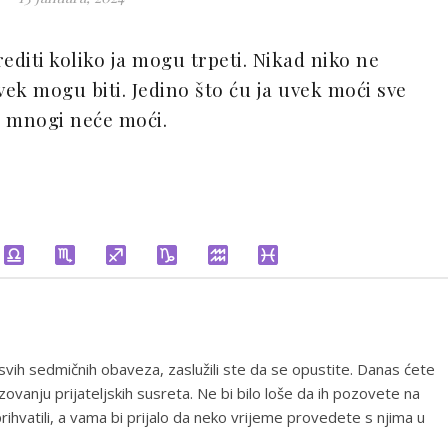
diti koliko ja mogu trpeti. Nikad niko ne
vek mogu biti. Jedino što ću ja uvek moći sve
e mnogi neće moći.
ih sedmičnih obaveza, zaslužili ste da se opustite. Danas ćete
zovanju prijateljskih susreta. Ne bi bilo loše da ih pozovete na
rihvatili, a vama bi prijalo da neko vrijeme provedete s njima u