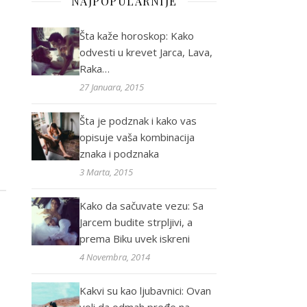
NAJPOPULARNIJE
Šta kaže horoskop: Kako
odvesti u krevet Jarca, Lava,
Raka…
27 Januara, 2015
Šta je podznak i kako vas
opisuje vaša kombinacija
znaka i podznaka
3 Marta, 2015
Kako da sačuvate vezu: Sa
Jarcem budite strpljivi, a
prema Biku uvek iskreni
4 Novembra, 2014
Kakvi su kao ljubavnici: Ovan