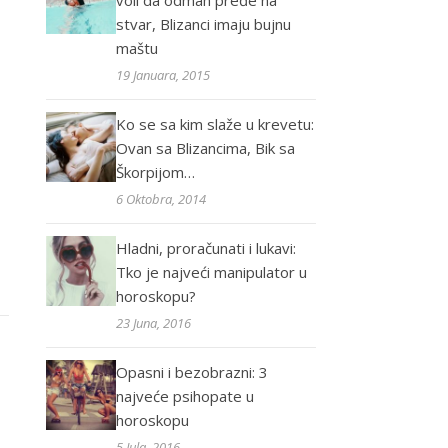
voli da odmah pređe na
stvar, Blizanci imaju bujnu
maštu
19 Januara, 2015
Ko se sa kim slaže u krevetu:
Ovan sa Blizancima, Bik sa
Škorpijom…
6 Oktobra, 2014
Hladni, proračunati i lukavi:
Tko je najveći manipulator u
horoskopu?
23 Juna, 2016
Opasni i bezobrazni: 3
najveće psihopate u
horoskopu
5 Jula, 2016