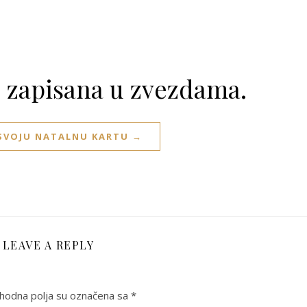
e zapisana u zvezdama.
 SVOJU NATALNU KARTU →
LEAVE A REPLY
odna polja su označena sa
*