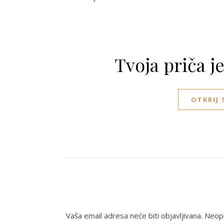
Tvoja priča j
OTKRIJ
Vaša email adresa neće biti objavljivana.
Neoph