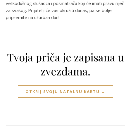
velikodušnog slušaoca i posmatrača koji će imati pravu riječ
za svakog. Prijatelji će vas okružiti danas, pa se bolje
pripremite na užurban dan!
Tvoja priča je zapisana u
zvezdama.
OTKRIJ SVOJU NATALNU KARTU →