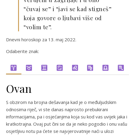
“čuvaj se” i “javi se kad stigneš”
koja govore o ljubavi više od
“volim te”.
Dnevni horoskop za 13. maj 2022.
Odaberite znak:
Ovan
S obzirom na brojna dešavanja kad je o međuljudskim
odnosima riječ, vi ste danas naprosto prebukirani
informacijama, pa i osjećanjima koja su kod vas uvijek jaka i
kratkotrajna. Ovaj put čini se da je neko pogodio i onu vašu
osjetljivu notu pa ćete se najvjerovatnije naći u ulozi