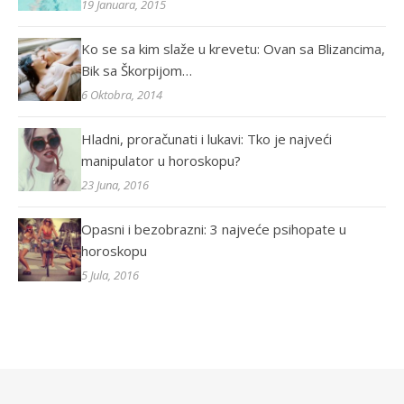
19 Januara, 2015
Ko se sa kim slaže u krevetu: Ovan sa Blizancima,
Bik sa Škorpijom…
6 Oktobra, 2014
Hladni, proračunati i lukavi: Tko je najveći
manipulator u horoskopu?
23 Juna, 2016
Opasni i bezobrazni: 3 najveće psihopate u
horoskopu
5 Jula, 2016