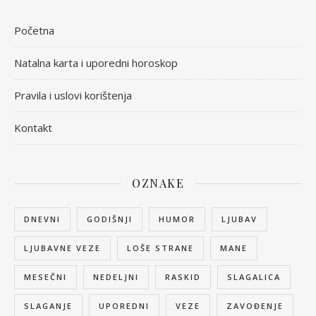
Početna
Natalna karta i uporedni horoskop
Pravila i uslovi korištenja
Kontakt
OZNAKE
DNEVNI
GODIŠNJI
HUMOR
LJUBAV
LJUBAVNE VEZE
LOŠE STRANE
MANE
MESEČNI
NEDELJNI
RASKID
SLAGALICA
SLAGANJE
UPOREDNI
VEZE
ZAVOĐENJE