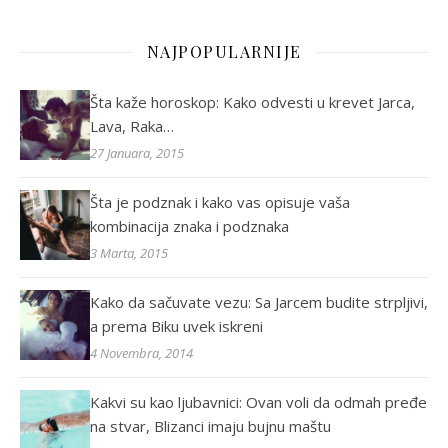
NAJPOPULARNIJE
Šta kaže horoskop: Kako odvesti u krevet Jarca,
Lava, Raka…
27 Januara, 2015
Šta je podznak i kako vas opisuje vaša
kombinacija znaka i podznaka
3 Marta, 2015
Kako da sačuvate vezu: Sa Jarcem budite strpljivi,
a prema Biku uvek iskreni
4 Novembra, 2014
Kakvi su kao ljubavnici: Ovan voli da odmah pređe
na stvar, Blizanci imaju bujnu maštu