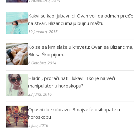
4 Novembra, 2014
Kakvi su kao ljubavnici: Ovan voli da odmah pređe
na stvar, Blizanci imaju bujnu maštu
19 Januara, 2015
Ko se sa kim slaže u krevetu: Ovan sa Blizancima,
Bik sa Škorpijom…
6 Oktobra, 2014
Hladni, proračunati i lukavi: Tko je najveći
manipulator u horoskopu?
23 Juna, 2016
Opasni i bezobrazni: 3 najveće psihopate u
horoskopu
5 Jula, 2016