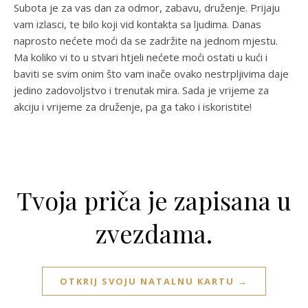
Subota je za vas dan za odmor, zabavu, druženje. Prijaju
vam izlasci, te bilo koji vid kontakta sa ljudima. Danas
naprosto nećete moći da se zadržite na jednom mjestu.
Ma koliko vi to u stvari htjeli nećete moći ostati u kući i
baviti se svim onim što vam inače ovako nestrpljivima daje
jedino zadovoljstvo i trenutak mira. Sada je vrijeme za
akciju i vrijeme za druženje, pa ga tako i iskoristite!
Tvoja priča je zapisana u
zvezdama.
OTKRIJ SVOJU NATALNU KARTU →