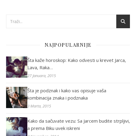
NAJPOPULARNIJE
Šta kaže horoskop: Kako odvesti u krevet Jarca,
Lava, Raka…
27 Januara, 2015
Šta je podznak i kako vas opisuje vaša
kombinacija znaka i podznaka
3 Marta, 2015
Kako da sačuvate vezu: Sa Jarcem budite strpljivi,
a prema Biku uvek iskreni