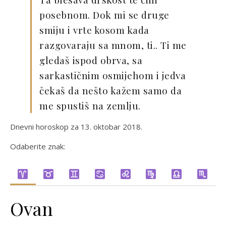
posebnom. Dok mi se druge
smiju i vrte kosom kada
razgovaraju sa mnom, ti.. Ti me
gledaš ispod obrva, sa
sarkastičnim osmijehom i jedva
čekaš da nešto kažem samo da
me spustiš na zemlju.
Dnevni horoskop za 13. oktobar 2018.
Odaberite znak:
Ovan