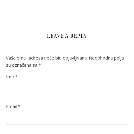
LEAVE A REPLY
Vaša email adresa neće biti objavljivana.
Neophodna polja
su označena sa
*
Ime
*
Email
*