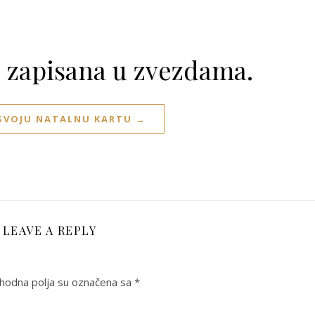
e zapisana u zvezdama.
 SVOJU NATALNU KARTU →
LEAVE A REPLY
odna polja su označena sa
*