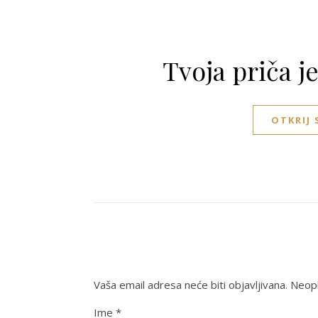
Tvoja priča j
OTKRIJ
Vaša email adresa neće biti objavljivana.
Neoph
Ime
*