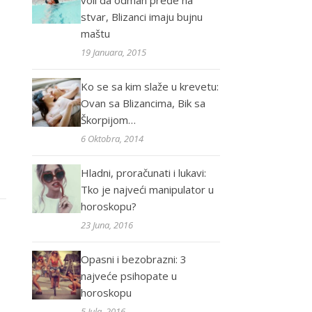
voli da odmah pređe na
stvar, Blizanci imaju bujnu
maštu
19 Januara, 2015
Ko se sa kim slaže u krevetu:
Ovan sa Blizancima, Bik sa
Škorpijom…
6 Oktobra, 2014
Hladni, proračunati i lukavi:
Tko je najveći manipulator u
horoskopu?
23 Juna, 2016
Opasni i bezobrazni: 3
najveće psihopate u
horoskopu
5 Jula, 2016