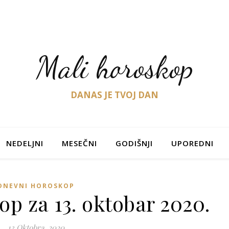
Mali horoskop
DANAS JE TVOJ DAN
NEDELJNI
MESEČNI
GODIŠNJI
UPOREDNI
DNEVNI HOROSKOP
p za 13. oktobar 2020.
13 Oktobra, 2020