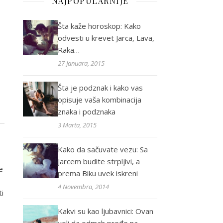
NAJPOPULARNIJE
Šta kaže horoskop: Kako
odvesti u krevet Jarca, Lava,
Raka…
27 Januara, 2015
Šta je podznak i kako vas
opisuje vaša kombinacija
znaka i podznaka
3 Marta, 2015
Kako da sačuvate vezu: Sa
Jarcem budite strpljivi, a
e
prema Biku uvek iskreni
4 Novembra, 2014
ti
Kakvi su kao ljubavnici: Ovan