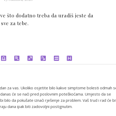
 Sve što dodatno treba da uradiš jeste da
 sve za tebe.
ji dan za vas. Ukoliko osjetite bilo kakve simptome bolesti odmah s
aka danas će se naći pred poslovnim poteškoćama. Umjesto da se
 bilo da pokušate iznaći rješenje za problem. Vaš trud i rad će bi
ju dana ipak biti zadovoljni postignutim.