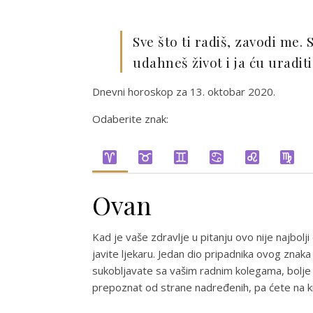
Sve što ti radiš, zavodi me.
udahneš život i ja ću uraditi
Dnevni horoskop za 13. oktobar 2020.
Odaberite znak:
Ovan
Kad je vaše zdravlje u pitanju ovo nije najbol
javite ljekaru. Jedan dio pripadnika ovog zn
sukobljavate sa vašim radnim kolegama, bolje bi
prepoznat od strane nadređenih, pa ćete na kra