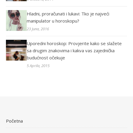
Hladni, proračunati i lukavi: Tko je najveći
manipulator u horoskopu?
23 Juna, 2016
Uporedni horoskop: Provjerite kako se slažete
sa drugim znakovima i kakva vas zajednička
budućnost očekuje
5 Aprila, 2015
Početna