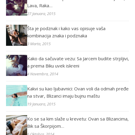
Lava, Raka…
27 Januara, 2015
Šta je podznak i kako vas opisuje vaša
kombinacija znaka i podznaka
3 Marta, 2015
Kako da sačuvate vezu: Sa Jarcem budite strpljivi,
a prema Biku uvek iskreni
4 Novembra, 2014
Kakvi su kao ljubavnici: Ovan voli da odmah pređe
na stvar, Blizanci imaju bujnu maštu
19 Januara, 2015
Ko se sa kim slaže u krevetu: Ovan sa Blizancima,
Bik sa Škorpijom…
6 Oktobra, 2014