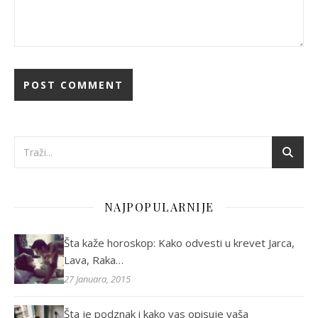
NAJPOPULARNIJE
Šta kaže horoskop: Kako odvesti u krevet Jarca,
Lava, Raka…
27 Januara, 2015
Šta je podznak i kako vas opisuje vaša