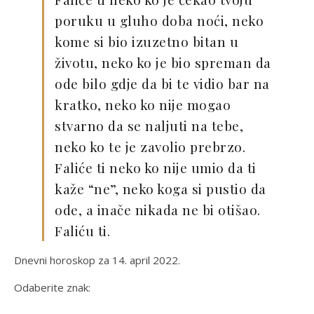
poruku u gluho doba noći, neko
kome si bio izuzetno bitan u
životu, neko ko je bio spreman da
ode bilo gdje da bi te vidio bar na
kratko, neko ko nije mogao
stvarno da se naljuti na tebe,
neko ko te je zavolio prebrzo.
Faliće ti neko ko nije umio da ti
kaže “ne”, neko koga si pustio da
ode, a inače nikada ne bi otišao.
Faliću ti.
Dnevni horoskop za 14. april 2022.
Odaberite znak: