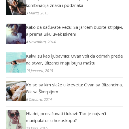
kombinacija znaka i podznaka
3 Marta, 2015
Kako da sačuvate vezu: Sa Jarcem budite strpljivi,
a prema Biku uvek iskreni
4 Novembra, 2014
Kakvi su kao ljubavnici: Ovan voli da odmah pređe
na stvar, Blizanci imaju bujnu maštu
19 Januara, 2015
Ko se sa kim slaže u krevetu: Ovan sa Blizancima,
Bik sa Škorpijom…
6 Oktobra, 2014
Hladni, proračunati i lukavi: Tko je najveći
manipulator u horoskopu?
23 Juna, 2016