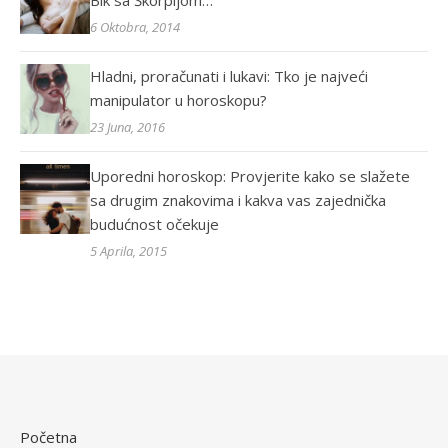
Bik sa Škorpijom…
6 Oktobra, 2014
Hladni, proračunati i lukavi: Tko je najveći
manipulator u horoskopu?
23 Juna, 2016
Uporedni horoskop: Provjerite kako se slažete
sa drugim znakovima i kakva vas zajednička
budućnost očekuje
5 Aprila, 2015
Početna