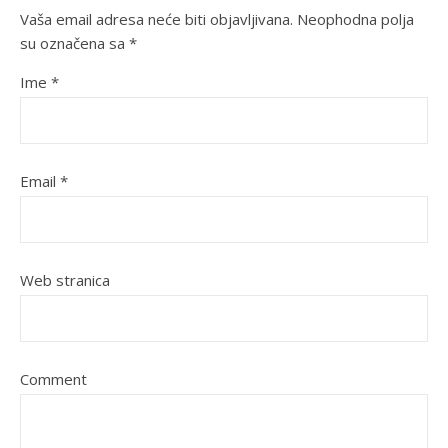
Vaša email adresa neće biti objavljivana.
Neophodna polja
su označena sa
*
Ime
*
Email
*
Web stranica
Comment