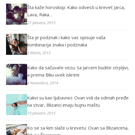
Šta kaže horoskop: Kako odvesti u krevet Jarca,
Lava, Raka…
27 Januara, 2015
Šta je podznak i kako vas opisuje vaša
kombinacija znaka i podznaka
3 Marta, 2015
Kako da sačuvate vezu: Sa Jarcem budite strpljivi,
a prema Biku uvek iskreni
4 Novembra, 2014
Kakvi su kao ljubavnici: Ovan voli da odmah pređe
na stvar, Blizanci imaju bujnu maštu
19 Januara, 2015
Ko se sa kim slaže u krevetu: Ovan sa Blizancima,