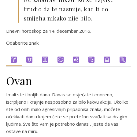
trudio da te nasmije, kad ti do
smijeha nikako nije bilo.
Dnevni horoskop za 14. decembar 2016.
Odaberite znak:
Ovan
Imali ste i boljih dana. Danas se osjećate izmoreno,
iscrpljeno i krajnje nesposobno za bilo kakvu akciju. Ukoliko
ste od onih malo agresivnijih pripadnika znaka, možete
očekivati dan u kojem ćete se pretežno svađati sa dragim
ljudima. Sve što vam je potrebno danas , jeste da vas
ostave na miru.