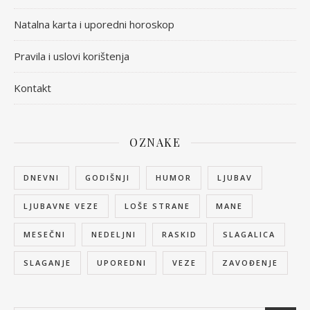
Natalna karta i uporedni horoskop
Pravila i uslovi korištenja
Kontakt
OZNAKE
DNEVNI
GODIŠNJI
HUMOR
LJUBAV
LJUBAVNE VEZE
LOŠE STRANE
MANE
MESEČNI
NEDELJNI
RASKID
SLAGALICA
SLAGANJE
UPOREDNI
VEZE
ZAVOĐENJE