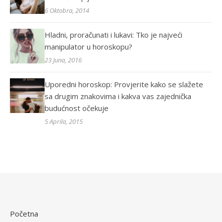
6 Oktobra, 2014
Hladni, proračunati i lukavi: Tko je najveći
manipulator u horoskopu?
23 Juna, 2016
Uporedni horoskop: Provjerite kako se slažete
sa drugim znakovima i kakva vas zajednička
budućnost očekuje
5 Aprila, 2015
Početna