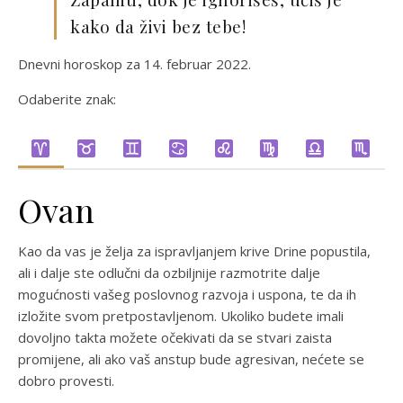
kako da živi bez tebe!
Dnevni horoskop za 14. februar 2022.
Odaberite znak:
Ovan
Kao da vas je želja za ispravljanjem krive Drine popustila,
ali i dalje ste odlučni da ozbiljnije razmotrite dalje
mogućnosti vašeg poslovnog razvoja i uspona, te da ih
izložite svom pretpostavljenom. Ukoliko budete imali
dovoljno takta možete očekivati da se stvari zaista
promijene, ali ako vaš anstup bude agresivan, nećete se
dobro provesti.