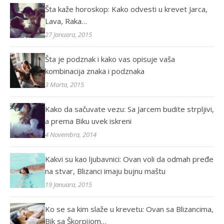
Šta kaže horoskop: Kako odvesti u krevet Jarca,
Lava, Raka…
27 Januara, 2015
Šta je podznak i kako vas opisuje vaša
kombinacija znaka i podznaka
3 Marta, 2015
Kako da sačuvate vezu: Sa Jarcem budite strpljivi,
a prema Biku uvek iskreni
4 Novembra, 2014
Kakvi su kao ljubavnici: Ovan voli da odmah pređe
na stvar, Blizanci imaju bujnu maštu
19 Januara, 2015
Ko se sa kim slaže u krevetu: Ovan sa Blizancima,
Bik sa Škorpijom…