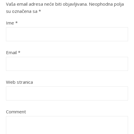
Vaša email adresa neće biti objavljivana.
Neophodna polja
su označena sa
*
Ime
*
Email
*
Web stranica
Comment