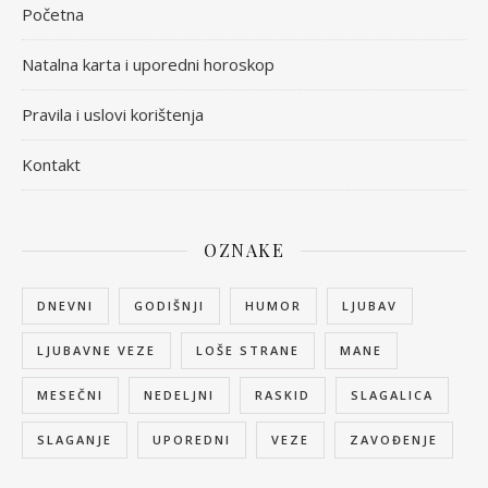
Početna
Natalna karta i uporedni horoskop
Pravila i uslovi korištenja
Kontakt
OZNAKE
DNEVNI
GODIŠNJI
HUMOR
LJUBAV
LJUBAVNE VEZE
LOŠE STRANE
MANE
MESEČNI
NEDELJNI
RASKID
SLAGALICA
SLAGANJE
UPOREDNI
VEZE
ZAVOĐENJE