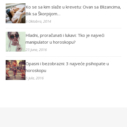
Ko se sa kim slaže u krevetu: Ovan sa Blizancima,
Bik sa Škorpijom…
6 Oktobra, 2014
Hladni, proračunati i lukavi: Tko je najveći
manipulator u horoskopu?
23 Juna, 2016
Opasni i bezobrazni: 3 najveće psihopate u
horoskopu
5 Jula, 2016