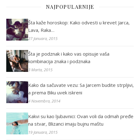
NAJPOPULARNIJE
Šta kaže horoskop: Kako odvesti u krevet Jarca,
Lava, Raka…
27 Januara, 2015
Šta je podznak i kako vas opisuje vaša
kombinacija znaka i podznaka
3 Marta, 2015
Kako da sačuvate vezu: Sa Jarcem budite strpljivi,
a prema Biku uvek iskreni
4 Novembra, 2014
Kakvi su kao ljubavnici: Ovan voli da odmah pređe
na stvar, Blizanci imaju bujnu maštu
19 Januara, 2015