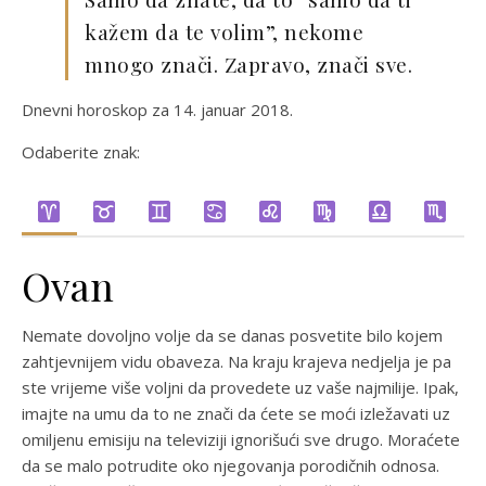
kažem da te volim”, nekome
mnogo znači. Zapravo, znači sve.
Dnevni horoskop za 14. januar 2018.
Odaberite znak:
Ovan
Nemate dovoljno volje da se danas posvetite bilo kojem
zahtjevnijem vidu obaveza. Na kraju krajeva nedjelja je pa
ste vrijeme više voljni da provedete uz vaše najmilije. Ipak,
imajte na umu da to ne znači da ćete se moći izležavati uz
omiljenu emisiju na televiziji ignorišući sve drugo. Moraćete
da se malo potrudite oko njegovanja porodičnih odnosa.