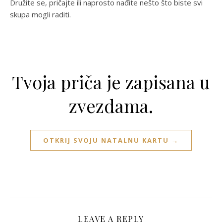
Družite se, pričajte ili naprosto nađite nešto što biste svi
skupa mogli raditi.
Tvoja priča je zapisana u
zvezdama.
OTKRIJ SVOJU NATALNU KARTU →
LEAVE A REPLY