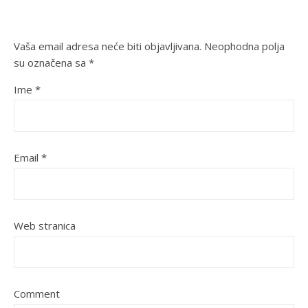
Vaša email adresa neće biti objavljivana.
Neophodna polja
su označena sa
*
Ime
*
Email
*
Web stranica
Comment